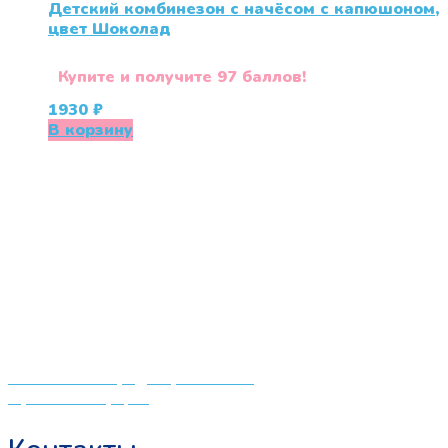
Детский комбинезон с начёсом с капюшоном,
цвет Шоколад
Купите и получите 97 баллов!
1930
₽
В корзину
«СлингЛайф: Ушки Макушки» предлагает широкий
выбор качественных детских товаров от лучших
мировых производителей по низким ценам. Мы знаем,
что мамочкам некогда бегать по магазинам и торговым
центрам в поисках качественной одежды, игрушек и
различных детских принадлежностей. Поэтому мы
создали удобный интернет-магазин товаров для детей
и будущих мам.
Политика конфиденциальности
Публичная оферта