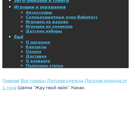
Эрго-рюкзаки и слинги
Игрушки и украшения
Аксессуары
Солнцезащитные очки Babiators
Игрушки из дерева
Игрушки из силикона
Детские наборы
Ещё
О магазине
Контакты
Оплата
Доставка
О возврате
Полезные статьи
Главная
Все товары
Детская одежда
Детская одежда от
1 года
Шапка “Жду твой лайк”. Какао.