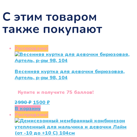
С этим товаром
также покупают
Распродажа!
Весенняя куртка для девочки бирюзовая,
Артель, р-ры 98, 104
Купите и получите 75 баллов!
Первоначальная
Текущая
2990
₽
1500
₽
цена
цена:
В корзину
составляла
1500 ₽.
Распродажа!
2990 ₽.