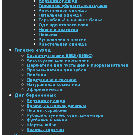
Верхняя одежда
Головные уборы и аксессуары
Крестильная одежда
Нательная одежда
Термобельё и нижнее белье
Одежда второго слоя
Носки и колготки
Пижамы
Купальники и плавки
Крестильная одежда
Гигиена и уход
Соски-пустышки BIBS (БИБС)
Аксессуары для кормления
Держатели для пустышек и прорезывателей
Прорезыватели для зубов
Пелёнки
Подгузники и трусики
Натуральная косметика
Эфирные масла
Для беременных
Верхняя одежда
Брюки, леггинсы, джинсы
Платья, сарафаны
Рубашки, туники, худи, джемпера
Футболки и майки
Шорты, юбки
Халаты, сорочки