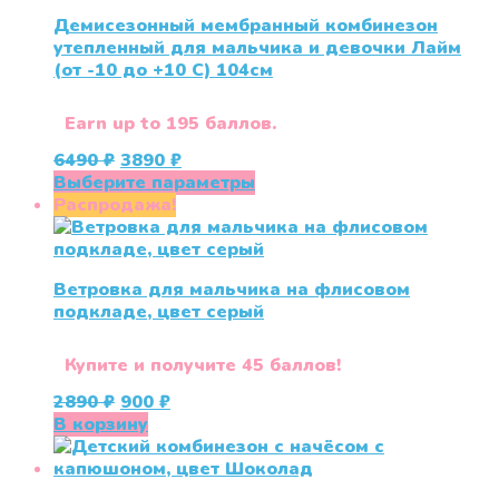
Демисезонный мембранный комбинезон
утепленный для мальчика и девочки Лайм
(от -10 до +10 С) 104см
Earn up to 195 баллов.
Первоначальная
Текущая
6490
₽
3890
₽
цена
цена:
Этот
Выберите параметры
составляла
3890 ₽.
товар
Распродажа!
6490 ₽.
имеет
несколько
вариаций.
Ветровка для мальчика на флисовом
Опции
подкладе, цвет серый
можно
выбрать
на
Купите и получите 45 баллов!
странице
Первоначальная
Текущая
2890
₽
900
₽
товара.
цена
цена:
В корзину
составляла
900 ₽.
2890 ₽.