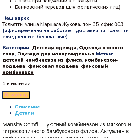
Оплата при получении в г. Тольятти
Банковский перевод (для юридических лиц)
Наш адрес:
Тольятти, улица Маршала Жукова, дом 35, офис 803
(офис временно не работает, доставки по Тольятти
ежедневные, бесплатные)
Категории:
Детская одежда
,
Одежда второго
слоя
,
Одежда для новорожденных
Метки:
детский комбинезон из флиса
,
комбинезон-
поддева
,
флисовая поддева
,
флисовый
комбинезон
1 в наличии
В корзину
Описание
Детали
Mansita Comfi — уютный комбинезон из мягкого и
гигроскопичного бамбукового флиса. Актуален в
любой сезон: подойдет как самостоятельное