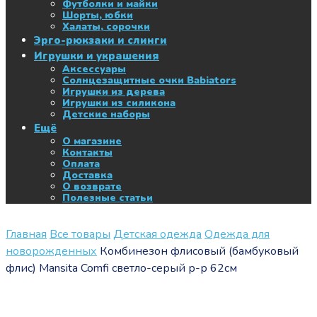
Футболки и майки
Шорты, юбки
Халаты, сорочки
Эрго-рюкзаки и слинги
Игрушки и украшения
Аксессуары
Солнцезащитные очки Babiators
Игрушки из дерева
Игрушки из силикона
Детские наборы
Ещё
О магазине
Контакты
Оплата
Доставка
О возврате
Полезные статьи
Главная
Все товары
Детская одежда
Одежда для
новорожденных
Комбинезон флисовый (бамбуковый
флис) Mansita Comfi светло-серый р-р 62см