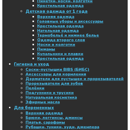
Пинетки, носки, колготки
Крестильная одежда
Детская одежда от 1 года
Верхняя одежда
Головные уборы и аксессуары
Крестильная одежда
Нательная одежда
Термобельё и нижнее белье
Одежда второго слоя
Носки и колготки
Пижамы
Купальники и плавки
Крестильная одежда
Гигиена и уход
Соски-пустышки BIBS (БИБС)
Аксессуары для кормления
Держатели для пустышек и прорезывателей
Прорезыватели для зубов
Пелёнки
Подгузники и трусики
Натуральная косметика
Эфирные масла
Для беременных
Верхняя одежда
Брюки, леггинсы, джинсы
Платья, сарафаны
Рубашки, туники, худи, джемпера