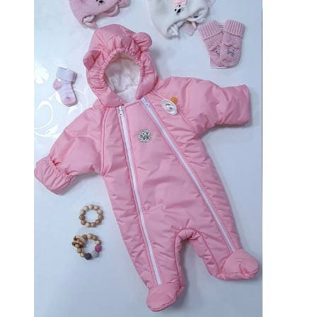
Опции
можно
выбрать
на
странице
товара.