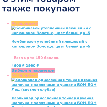
также покупают
Распродажа!
Комбинезон утеплённый плюшевый с
капюшоном Золотце, цвет белый до -5
Earn up to 150 баллов.
Первоначальная
Текущая
4600
₽
2990
₽
цена
цена:
Этот
Выберите параметры
составляла
2990 ₽.
товар
Распродажа!
4600 ₽.
имеет
несколько
вариаций.
Опции
Хлопковая однослойная тонкая вязаная
можно
шапочка с завязками и ушками БОН-БОН
выбрать