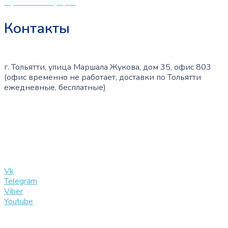
Публичная оферта
Контакты
г. Тольятти, улица Маршала Жукова, дом 35, офис 803
(офис временно не работает, доставки по Тольятти
ежедневные, бесплатные)
+7 (909) 365-40-53
info@slinglife.ru
Vk
Telegram
Viber
Youtube