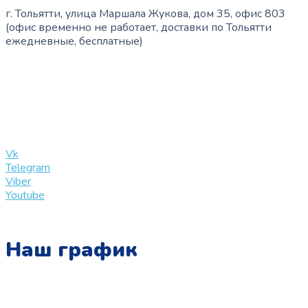
г. Тольятти, улица Маршала Жукова, дом 35, офис 803
(офис временно не работает, доставки по Тольятти
ежедневные, бесплатные)
+7 (909) 365-40-53
info@slinglife.ru
Vk
Telegram
Viber
Youtube
Наш график
Понедельник: