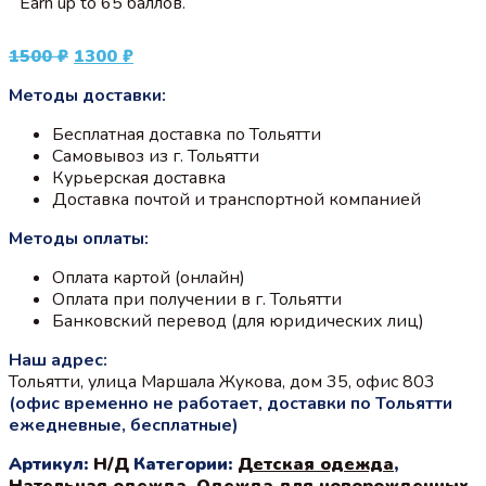
Earn up to 65 баллов.
Первоначальная
Текущая
1500
₽
1300
₽
цена
цена:
Методы доставки:
составляла
1300 ₽.
1500 ₽.
Бесплатная доставка по Тольятти
Самовывоз из г. Тольятти
Курьерская доставка
Доставка почтой и транспортной компанией
Методы оплаты:
Оплата картой (онлайн)
Оплата при получении в г. Тольятти
Банковский перевод (для юридических лиц)
Наш адрес:
Тольятти, улица Маршала Жукова, дом 35, офис 803
(офис временно не работает, доставки по Тольятти
ежедневные, бесплатные)
Артикул:
Н/Д
Категории:
Детская одежда
,
Нательная одежда
,
Одежда для новорожденных