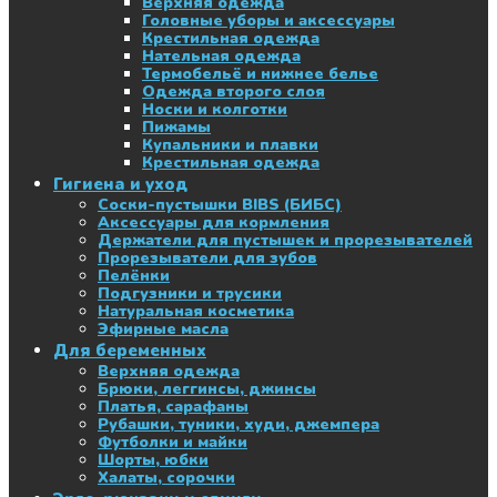
Верхняя одежда
Головные уборы и аксессуары
Крестильная одежда
Нательная одежда
Термобельё и нижнее белье
Одежда второго слоя
Носки и колготки
Пижамы
Купальники и плавки
Крестильная одежда
Гигиена и уход
Соски-пустышки BIBS (БИБС)
Аксессуары для кормления
Держатели для пустышек и прорезывателей
Прорезыватели для зубов
Пелёнки
Подгузники и трусики
Натуральная косметика
Эфирные масла
Для беременных
Верхняя одежда
Брюки, леггинсы, джинсы
Платья, сарафаны
Рубашки, туники, худи, джемпера
Футболки и майки
Шорты, юбки
Халаты, сорочки