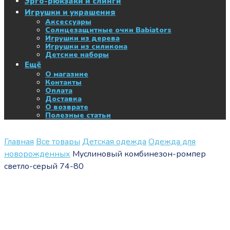
Эрго-рюкзаки и слинги
Игрушки и украшения
Аксессуары
Солнцезащитные очки Babiators
Игрушки из дерева
Игрушки из силикона
Детские наборы
Ещё
О магазине
Контакты
Оплата
Доставка
О возврате
Полезные статьи
Главная
Все товары
Детская одежда
Одежда для
новорожденных
Муслиновый комбинезон-ромпер
светло-серый 74-80