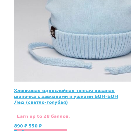
Хлопковая однослойная тонкая вязаная
шапочка с завязками и ушками БОН-БОН
Лед (светло-голубая)
Earn up to 28 баллов.
Первоначальная
Текущая
890
₽
550
₽