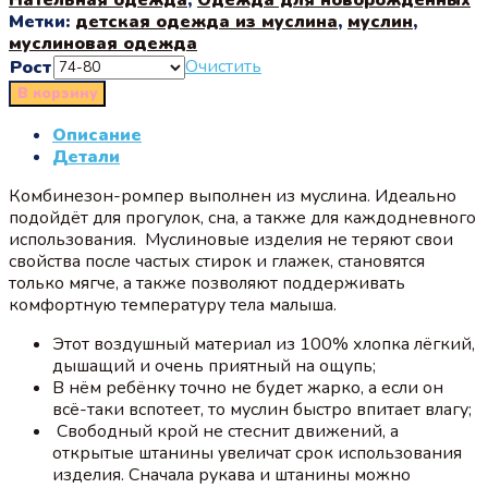
Метки:
детская одежда из муслина
,
муслин
,
муслиновая одежда
Очистить
Рост
В корзину
Описание
Детали
Комбинезон-ромпер выполнен из муслина. Идеально
подойдёт для прогулок, сна, а также для каждодневного
использования. Муслиновые изделия не теряют свои
свойства после частых стирок и глажек, становятся
только мягче, а также позволяют поддерживать
комфортную температуру тела малыша.
Этот воздушный материал из 100% хлопка лёгкий,
дышащий и очень приятный на ощупь;
В нём ребёнку точно не будет жарко, а если он
всё-таки вспотеет, то муслин быстро впитает влагу;
Свободный крой не стеснит движений, а
открытые штанины увеличат срок использования
изделия. Сначала рукава и штанины можно