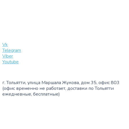
+7 (909) 365-40-53
info@slinglife.ru
Vk
Telegram
Viber
Youtube
г. Тольятти, улица Маршала Жукова, дом 35, офис 803
(офис временно не работает, доставки по Тольятти
ежедневные, бесплатные)
+7 (909) 365-40-53