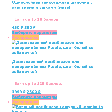
Однослойная трикотажная шапочка с
завязками и ушками (мята)
Earn up to 18 баллов.
Первоначальная
Текущая
450
₽
350
₽
цена
цена:
Этот
Выберите параметры
составляла
350 ₽.
товар
Распродажа!
450 ₽.
имеет
несколько
вариаций.
Опции
Демисезонный комбинезон для
можно
новорождённых Fleole, цвет белый со
выбрать
звёздочкой
на
странице
товара.
Earn up to 125 баллов.
Первоначальная
Текущая
3999
₽
2500
₽
цена
цена:
Этот
Выберите параметры
составляла
2500 ₽.
товар
Распродажа!
3999 ₽.
имеет
несколько