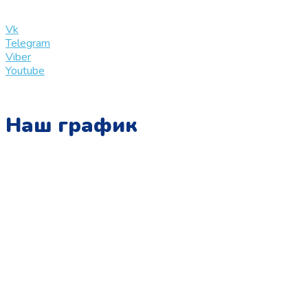
info@slinglife.ru
Vk
Telegram
Viber
Youtube
Наш график
Понедельник:
с 10:00 до 15:00
Вторник:
с 13:00 до 19:00
Среда:
с 10:00 до 15:00
Четверг:
с 13:00 до 19:00
Пятница:
с 10:00 до 15:00