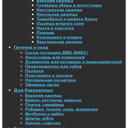
Верхняя одежда
Головные уборы и аксессуары
Крестильная одежда
Нательная одежда
Термобельё и нижнее белье
Одежда второго слоя
Носки и колготки
Пижамы
Купальники и плавки
Крестильная одежда
Гигиена и уход
Соски-пустышки BIBS (БИБС)
Аксессуары для кормления
Держатели для пустышек и прорезывателей
Прорезыватели для зубов
Пелёнки
Подгузники и трусики
Натуральная косметика
Эфирные масла
Для беременных
Верхняя одежда
Брюки, леггинсы, джинсы
Платья, сарафаны
Рубашки, туники, худи, джемпера
Футболки и майки
Шорты, юбки
Халаты, сорочки