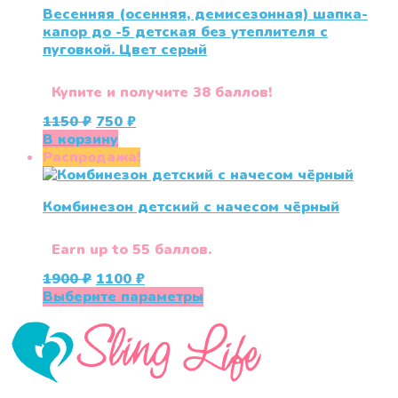
Весенняя (осенняя, демисезонная) шапка-
можно
капор до -5 детская без утеплителя с
выбрать
пуговкой. Цвет серый
на
странице
товара.
Купите и получите 38 баллов!
Первоначальная
Текущая
1150
₽
750
₽
цена
цена:
В корзину
составляла
750 ₽.
Распродажа!
1150 ₽.
Комбинезон детский с начесом чёрный
Earn up to 55 баллов.
Первоначальная
Текущая
1900
₽
1100
₽
цена
цена:
Этот
Выберите параметры
составляла
1100 ₽.
товар
1900 ₽.
имеет
несколько
вариаций.
Опции