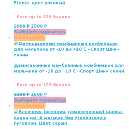
Fleole, цвет розовый
Earn up to 125 баллов.
Первоначальная
Текущая
3999
₽
2500
₽
цена
цена:
Этот
Выберите параметры
составляла
2500 ₽.
товар
Распродажа!
3999 ₽.
имеет
несколько
вариаций.
Опции
Демисезонный мембранный комбинезон для
можно
мальчика от -10 до +10 С «Спорт Шик» синий
выбрать
на
странице
Earn up to 125 баллов.
товара.
Первоначальная
Текущая
6290
₽
2500
₽
цена
цена:
Этот
Выберите параметры
составляла
2500 ₽.
товар
Распродажа!
6290 ₽.
имеет
несколько
вариаций.
Опции