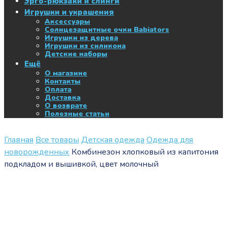
Эрго-рюкзаки и слинги
Игрушки и украшения
Аксессуары
Солнцезащитные очки Babiators
Игрушки из дерева
Игрушки из силикона
Детские наборы
Ещё
О магазине
Контакты
Оплата
Доставка
О возврате
Полезные статьи
Главная
Все товары
Детская одежда
Одежда для
новорожденных
Комбинезон хлопковый из капитония
подкладом и вышивкой, цвет молочный