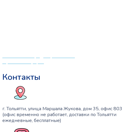
можно
«СлингЛайф: Ушки Макушки» предлагает широкий
выбрать
выбор качественных детских товаров от лучших
на
мировых производителей по низким ценам. Мы знаем,
странице
что мамочкам некогда бегать по магазинам и торговым
товара.
центрам в поисках качественной одежды, игрушек и
различных детских принадлежностей. Поэтому мы
создали удобный интернет-магазин товаров для детей
и будущих мам.
Политика конфиденциальности
Публичная оферта
Контакты
г. Тольятти, улица Маршала Жукова, дом 35, офис 803
(офис временно не работает, доставки по Тольятти
ежедневные, бесплатные)