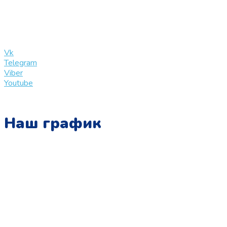
+7 (909) 365-40-53
info@slinglife.ru
Vk
Telegram
Viber
Youtube
Наш график
Понедельник:
с 10:00 до 15:00
Вторник:
с 13:00 до 19:00
Среда:
с 10:00 до 15:00
Четверг: