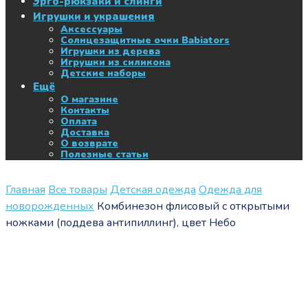
Эрго-рюкзаки и слинги
Игрушки и украшения
Аксессуары
Солнцезащитные очки Babiators
Игрушки из дерева
Игрушки из силикона
Детские наборы
Ещё
О магазине
Контакты
Оплата
Доставка
О возврате
Полезные статьи
Главная
Все товары
Детская одежда
Одежда для
новорожденных
Комбинезон флисовый с открытыми
ножками (поддева антипиллинг), цвет Небо