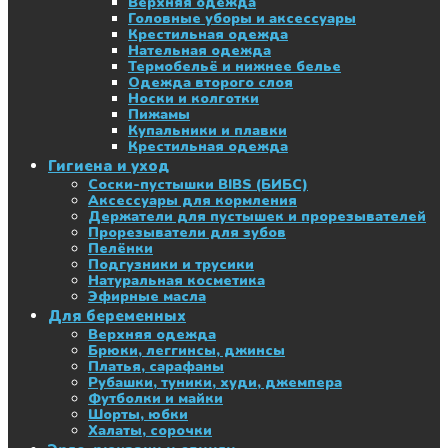
Верхняя одежда
Головные уборы и аксессуары
Крестильная одежда
Нательная одежда
Термобельё и нижнее белье
Одежда второго слоя
Носки и колготки
Пижамы
Купальники и плавки
Крестильная одежда
Гигиена и уход
Соски-пустышки BIBS (БИБС)
Аксессуары для кормления
Держатели для пустышек и прорезывателей
Прорезыватели для зубов
Пелёнки
Подгузники и трусики
Натуральная косметика
Эфирные масла
Для беременных
Верхняя одежда
Брюки, леггинсы, джинсы
Платья, сарафаны
Рубашки, туники, худи, джемпера
Футболки и майки
Шорты, юбки
Халаты, сорочки