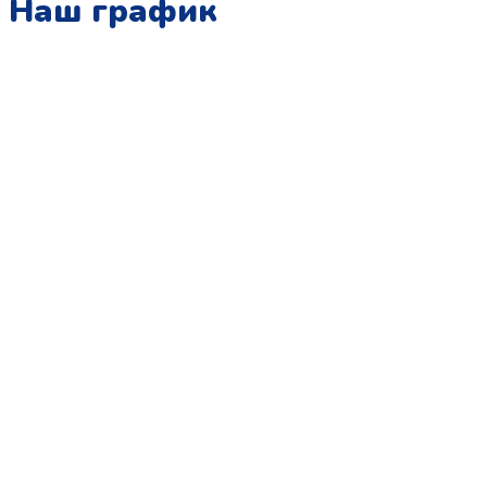
Наш график
Понедельник:
с 10:00 до 15:00
Вторник:
с 13:00 до 19:00
Среда:
с 10:00 до 15:00
Четверг:
с 13:00 до 19:00
Пятница:
с 10:00 до 15:00
Суббота:
с 12:00 до 18:00
Воскресенье:
в офисе выходной