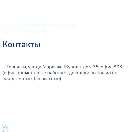
различных детских принадлежностей. Поэтому мы
странице
создали удобный интернет-магазин товаров для детей
товара.
и будущих мам.
Политика конфиденциальности
Публичная оферта
Контакты
г. Тольятти, улица Маршала Жукова, дом 35, офис 803
(офис временно не работает, доставки по Тольятти
ежедневные, бесплатные)
+7 (909) 365-40-53
info@slinglife.ru
Vk