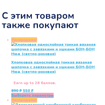
С этим товаром
также покупают
Распродажа!
Хлопковая однослойная тонкая вязаная
шапочка с завязками и ушками БОН-БОН
Нюд (светло-розовая)
Earn up to 28 баллов.
Первоначальная
Текущая
890
₽
550
₽
цена
цена:
Этот
Выберите параметры
составляла
550 ₽.
товар
Распродажа!
890 ₽.
имеет