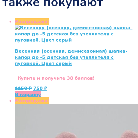
также покупают
Распродажа!
Весенняя (осенняя, демисезонная) шапка-
капор до -5 детская без утеплителя с
пуговкой. Цвет серый
Купите и получите 38 баллов!
Первоначальная
Текущая
1150
₽
750
₽
цена
цена:
В корзину
составляла
750 ₽.
Распродажа!
1150 ₽.