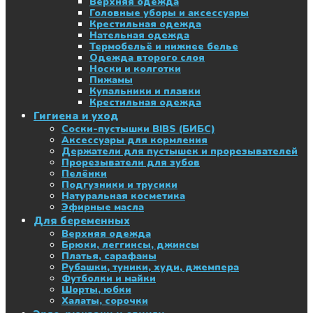
Верхняя одежда
Головные уборы и аксессуары
Крестильная одежда
Нательная одежда
Термобельё и нижнее белье
Одежда второго слоя
Носки и колготки
Пижамы
Купальники и плавки
Крестильная одежда
Гигиена и уход
Соски-пустышки BIBS (БИБС)
Аксессуары для кормления
Держатели для пустышек и прорезывателей
Прорезыватели для зубов
Пелёнки
Подгузники и трусики
Натуральная косметика
Эфирные масла
Для беременных
Верхняя одежда
Брюки, леггинсы, джинсы
Платья, сарафаны
Рубашки, туники, худи, джемпера
Футболки и майки
Шорты, юбки
Халаты, сорочки