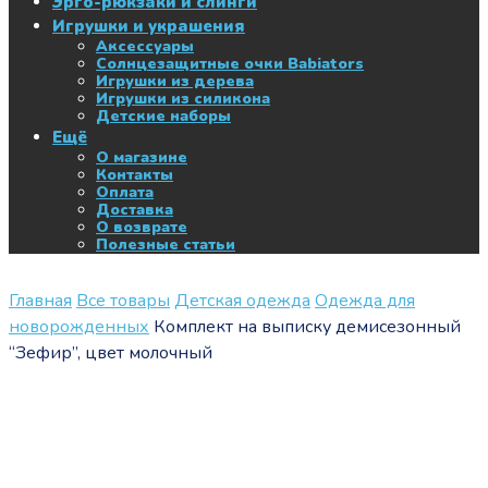
Эрго-рюкзаки и слинги
Игрушки и украшения
Аксессуары
Солнцезащитные очки Babiators
Игрушки из дерева
Игрушки из силикона
Детские наборы
Ещё
О магазине
Контакты
Оплата
Доставка
О возврате
Полезные статьи
Главная
Все товары
Детская одежда
Одежда для
новорожденных
Комплект на выписку демисезонный
“Зефир”, цвет молочный