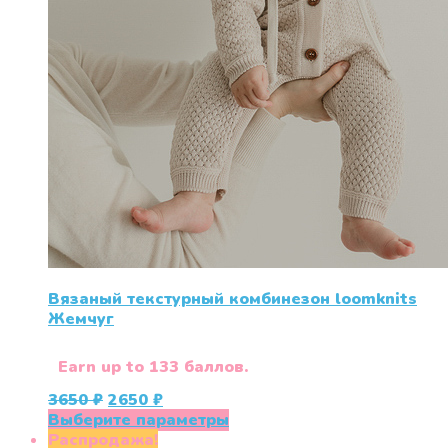
Вязаный текстурный комбинезон loomknits
Жемчуг
Earn up to 133 баллов.
Первоначальная
Текущая
3650
₽
2650
₽
цена
цена:
Этот
Выберите параметры
составляла
2650 ₽.
товар
Распродажа!