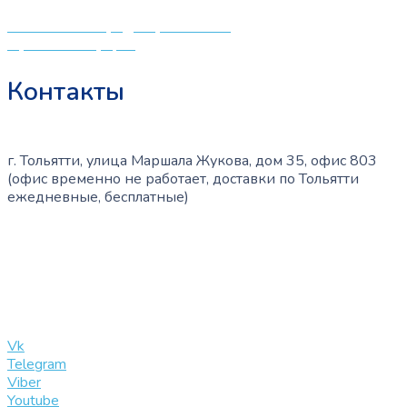
Политика конфиденциальности
Публичная оферта
Контакты
г. Тольятти, улица Маршала Жукова, дом 35, офис 803
(офис временно не работает, доставки по Тольятти
ежедневные, бесплатные)
+7 (909) 365-40-53
info@slinglife.ru
Vk
Telegram
Viber
Youtube