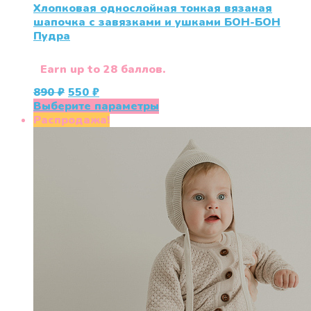
Хлопковая однослойная тонкая вязаная
шапочка с завязками и ушками БОН-БОН
Пудра
Earn up to 28 баллов.
Первоначальная
Текущая
890
₽
550
₽
цена
цена:
Этот
Выберите параметры
составляла
550 ₽.
товар
Распродажа!
890 ₽.
имеет
несколько
вариаций.
Опции
можно
выбрать
на
странице
товара.