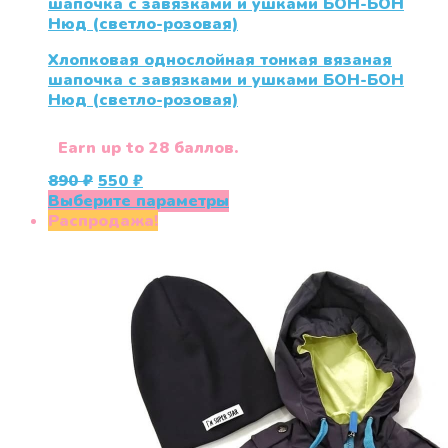
Хлопковая однослойная тонкая вязаная
шапочка с завязками и ушками БОН-БОН
Нюд (светло-розовая)
Earn up to 28 баллов.
Первоначальная
Текущая
890
₽
550
₽
цена
цена:
Этот
Выберите параметры
составляла
550 ₽.
товар
Распродажа!
890 ₽.
имеет
несколько
вариаций.
Опции
можно
выбрать
на
странице
товара.