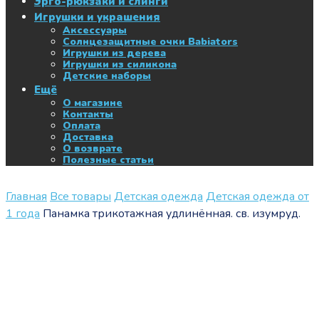
Эрго-рюкзаки и слинги
Игрушки и украшения
Аксессуары
Солнцезащитные очки Babiators
Игрушки из дерева
Игрушки из силикона
Детские наборы
Ещё
О магазине
Контакты
Оплата
Доставка
О возврате
Полезные статьи
Главная
Все товары
Детская одежда
Детская одежда от
1 года
Панамка трикотажная удлинённая. св. изумруд.