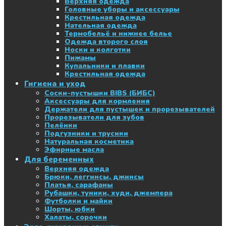
Верхняя одежда
Головные уборы и аксессуары
Крестильная одежда
Нательная одежда
Термобельё и нижнее белье
Одежда второго слоя
Носки и колготки
Пижамы
Купальники и плавки
Крестильная одежда
Гигиена и уход
Соски-пустышки BIBS (БИБС)
Аксессуары для кормления
Держатели для пустышек и прорезывателей
Прорезыватели для зубов
Пелёнки
Подгузники и трусики
Натуральная косметика
Эфирные масла
Для беременных
Верхняя одежда
Брюки, леггинсы, джинсы
Платья, сарафаны
Рубашки, туники, худи, джемпера
Футболки и майки
Шорты, юбки
Халаты, сорочки