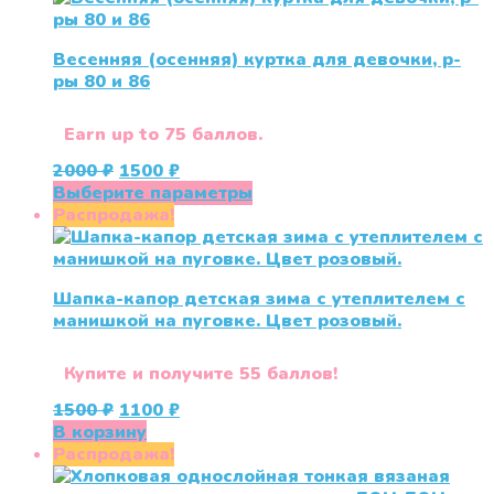
Весенняя (осенняя) куртка для девочки, р-
ры 80 и 86
Earn up to 75 баллов.
Первоначальная
Текущая
2000
₽
1500
₽
цена
цена:
Этот
Выберите параметры
составляла
1500 ₽.
товар
Распродажа!
2000 ₽.
имеет
несколько
вариаций.
Шапка-капор детская зима с утеплителем с
Опции
манишкой на пуговке. Цвет розовый.
можно
выбрать
на
Купите и получите 55 баллов!
странице
Первоначальная
Текущая
1500
₽
1100
₽
товара.
цена
цена:
В корзину
составляла
1100 ₽.
Распродажа!
1500 ₽.