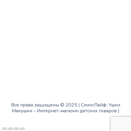
с 10:00 до 15:00
Четверг:
с 13:00 до 19:00
Пятница:
с 10:00 до 15:00
Суббота:
с 12:00 до 18:00
Воскресенье:
в офисе выходной
Все права защищены © 2025 | СлингЛайф: Ушки
Макушки –
Интернет-магазин детских товаров
|
Fofanov.su