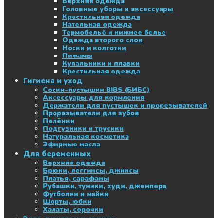
Верхняя одежда
Головные уборы и аксессуары
Крестильная одежда
Нательная одежда
Термобельё и нижнее белье
Одежда второго слоя
Носки и колготки
Пижамы
Купальники и плавки
Крестильная одежда
Гигиена и уход
Соски-пустышки BIBS (БИБС)
Аксессуары для кормления
Держатели для пустышек и прорезывателей
Прорезыватели для зубов
Пелёнки
Подгузники и трусики
Натуральная косметика
Эфирные масла
Для беременных
Верхняя одежда
Брюки, леггинсы, джинсы
Платья, сарафаны
Рубашки, туники, худи, джемпера
Футболки и майки
Шорты, юбки
Халаты, сорочки