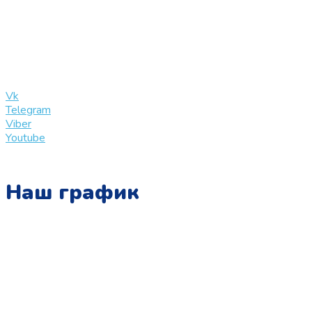
+7 (909) 365-40-53
info@slinglife.ru
Vk
Telegram
Viber
Youtube
Наш график
Понедельник:
с 10:00 до 15:00
Вторник:
с 13:00 до 19:00
Среда: