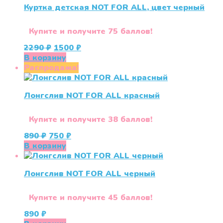
Куртка детская NOT FOR ALL, цвет черный
Купите и получите 75 баллов!
Первоначальная
Текущая
2290
₽
1500
₽
цена
цена:
В корзину
составляла
1500 ₽.
Распродажа!
2290 ₽.
Лонгслив NOT FOR ALL красный
Купите и получите 38 баллов!
Первоначальная
Текущая
890
₽
750
₽
цена
цена:
В корзину
составляла
750 ₽.
890 ₽.
Лонгслив NOT FOR ALL черный
Купите и получите 45 баллов!
890
₽