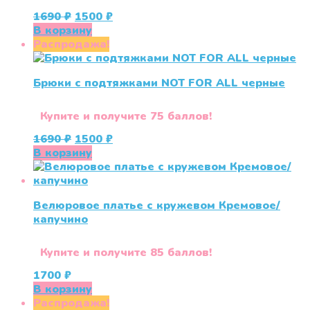
Первоначальная
Текущая
1690
₽
1500
₽
цена
цена:
В корзину
составляла
1500 ₽.
Распродажа!
1690 ₽.
Брюки с подтяжками NOT FOR ALL черные
Купите и получите 75 баллов!
Первоначальная
Текущая
1690
₽
1500
₽
цена
цена:
В корзину
составляла
1500 ₽.
1690 ₽.
Велюровое платье с кружевом Кремовое/
капучино
Купите и получите 85 баллов!
1700
₽
В корзину
Распродажа!