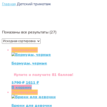
Главная
Детский трикотаж
Показаны все результаты (27)
Распродажа!
Бермуды, черные
Купите и получите 81 баллов!
Первоначальная
Текущая
1790
₽
1611
₽
цена
цена:
В корзину
составляла
1611 ₽.
Распродажа!
1790 ₽.
Брюки для девочки