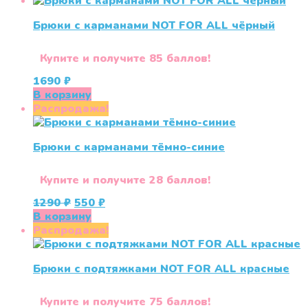
Брюки с карманами NOT FOR ALL чёрный
Купите и получите 85 баллов!
1690
₽
В корзину
Распродажа!
Брюки с карманами тёмно-синие
Купите и получите 28 баллов!
Первоначальная
Текущая
1290
₽
550
₽
цена
цена:
В корзину
составляла
550 ₽.
Распродажа!
1290 ₽.
Брюки с подтяжками NOT FOR ALL красные
Купите и получите 75 баллов!