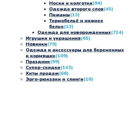
Носки и колготки
(94)
Одежда второго слоя
(45)
Пижамы
(13)
Термобельё и нижнее
белье
(13)
Одежда для новорожденных
(724)
Игрушки и украшения
(65)
Новинки
(79)
Одежда и аксессуары для беременных
и кормящих
(109)
Праздник
(99)
Супер-скидки
(143)
Хиты продаж
(68)
Эрго-рюкзаки и слинги
(10)
«СлингЛайф: Ушки Макушки» предлагает широкий
выбор качественных детских товаров от лучших
мировых производителей по низким ценам. Мы знаем,
что мамочкам некогда бегать по магазинам и торговым
центрам в поисках качественной одежды, игрушек и
различных детских принадлежностей. Поэтому мы