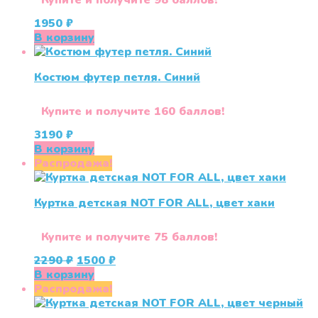
Купите и получите 98 баллов!
1950
₽
В корзину
Костюм футер петля. Синий
Купите и получите 160 баллов!
3190
₽
В корзину
Распродажа!
Куртка детская NOT FOR ALL, цвет хаки
Купите и получите 75 баллов!
Первоначальная
Текущая
2290
₽
1500
₽
цена
цена:
В корзину
составляла
1500 ₽.
Распродажа!
2290 ₽.