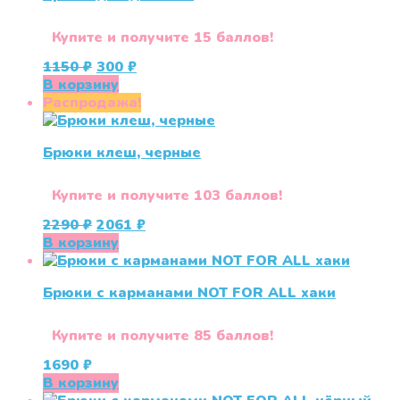
Купите и получите 15 баллов!
Первоначальная
Текущая
1150
₽
300
₽
цена
цена:
В корзину
составляла
300 ₽.
Распродажа!
1150 ₽.
Брюки клеш, черные
Купите и получите 103 баллов!
Первоначальная
Текущая
2290
₽
2061
₽
цена
цена:
В корзину
составляла
2061 ₽.
2290 ₽.
Брюки с карманами NOT FOR ALL хаки
Купите и получите 85 баллов!
1690
₽
В корзину