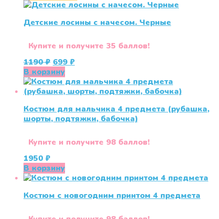
Детские лосины с начесом. Черные
Купите и получите 35 баллов!
Первоначальная
Текущая
1190
₽
699
₽
цена
цена:
В корзину
составляла
699 ₽.
1190 ₽.
Костюм для мальчика 4 предмета (рубашка,
шорты, подтяжки, бабочка)
Купите и получите 98 баллов!
1950
₽
В корзину
Костюм с новогодним принтом 4 предмета