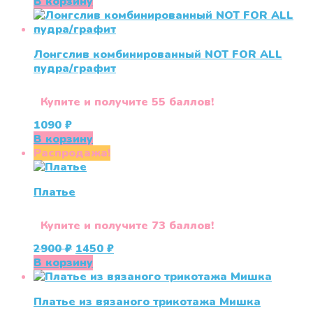
В корзину
Лонгслив комбинированный NOT FOR ALL
пудра/графит
Купите и получите 55 баллов!
1090
₽
В корзину
Распродажа!
Платье
Купите и получите 73 баллов!
Первоначальная
Текущая
2900
₽
1450
₽
цена
цена:
В корзину
составляла
1450 ₽.
2900 ₽.
Платье из вязаного трикотажа Мишка