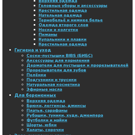
Верхняя одежда
Головные уборы и аксессуары
Крестильная одежда
Нательная одежда
Термобельё и нижнее белье
Одежда второго слоя
Носки и колготки
Пижамы
Купальники и плавки
Крестильная одежда
Гигиена и уход
Соски-пустышки BIBS (БИБС)
Аксессуары для кормления
Держатели для пустышек и прорезывателей
Прорезыватели для зубов
Пелёнки
Подгузники и трусики
Натуральная косметика
Эфирные масла
Для беременных
Верхняя одежда
Брюки, леггинсы, джинсы
Платья, сарафаны
Рубашки, туники, худи, джемпера
Футболки и майки
Шорты, юбки
Халаты, сорочки