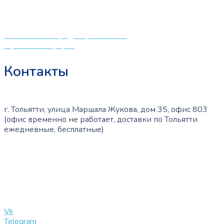
создали удобный интернет-магазин товаров для детей
и будущих мам.
Политика конфиденциальности
Публичная оферта
Контакты
г. Тольятти, улица Маршала Жукова, дом 35, офис 803
(офис временно не работает, доставки по Тольятти
ежедневные, бесплатные)
+7 (909) 365-40-53
info@slinglife.ru
Vk
Telegram