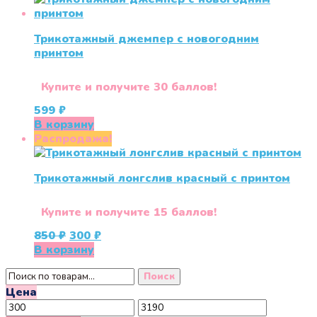
1460 ₽.
Трикотажный джемпер с новогодним
принтом
Купите и получите 30 баллов!
599
₽
В корзину
Распродажа!
Трикотажный лонгслив красный с принтом
Купите и получите 15 баллов!
Первоначальная
Текущая
850
₽
300
₽
цена
цена:
В корзину
составляла
300 ₽.
Искать:
850 ₽.
Поиск
Цена
Минимальная
Максимальная