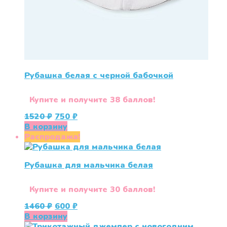
Рубашка белая с черной бабочкой
Купите и получите 38 баллов!
Первоначальная
Текущая
1520
₽
750
₽
цена
цена:
В корзину
составляла
750 ₽.
Распродажа!
1520 ₽.
Рубашка для мальчика белая
Купите и получите 30 баллов!
Первоначальная
Текущая
1460
₽
600
₽
цена
цена:
В корзину
составляла
600 ₽.