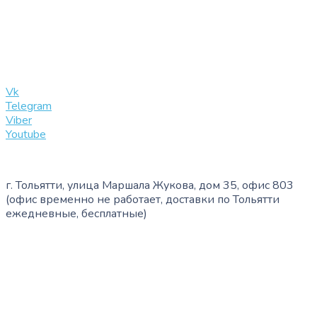
+7 (909) 365-40-53
info@slinglife.ru
Vk
Telegram
Viber
Youtube
г. Тольятти, улица Маршала Жукова, дом 35, офис 803
(офис временно не работает, доставки по Тольятти
ежедневные, бесплатные)
+7 (909) 365-40-53
info@slinglife.ru