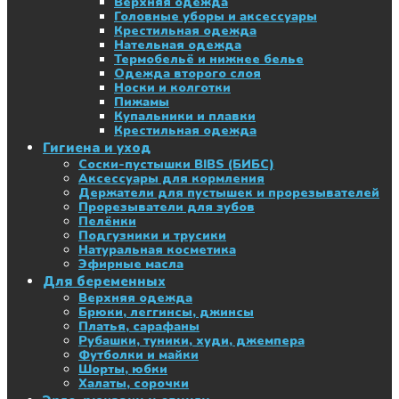
Верхняя одежда
Головные уборы и аксессуары
Крестильная одежда
Нательная одежда
Термобельё и нижнее белье
Одежда второго слоя
Носки и колготки
Пижамы
Купальники и плавки
Крестильная одежда
Гигиена и уход
Соски-пустышки BIBS (БИБС)
Аксессуары для кормления
Держатели для пустышек и прорезывателей
Прорезыватели для зубов
Пелёнки
Подгузники и трусики
Натуральная косметика
Эфирные масла
Для беременных
Верхняя одежда
Брюки, леггинсы, джинсы
Платья, сарафаны
Рубашки, туники, худи, джемпера
Футболки и майки
Шорты, юбки
Халаты, сорочки