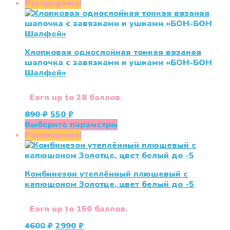
Распродажа!
Хлопковая однослойная тонкая вязаная
шапочка с завязками и ушками «БОН-БОН
Шалфей»
Earn up to 28 баллов.
Первоначальная
Текущая
890
₽
550
₽
цена
цена:
Этот
Выберите параметры
составляла
550 ₽.
товар
Распродажа!
890 ₽.
имеет
несколько
вариаций.
Комбинезон утеплённый плюшевый с
Опции
капюшоном Золотце, цвет белый до -5
можно
выбрать
на
Earn up to 150 баллов.
странице
Первоначальная
Текущая
4600
₽
2990
₽
товара.