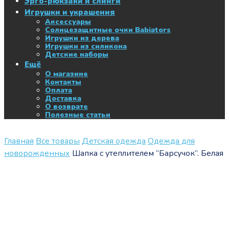
Эрго-рюкзаки и слинги
Игрушки и украшения
Аксессуары
Солнцезащитные очки Babiators
Игрушки из дерева
Игрушки из силикона
Детские наборы
Ещё
О магазине
Контакты
Оплата
Доставка
О возврате
Полезные статьи
Главная
Все товары
Детская одежда
Одежда для
новорожденных
Шапка с утеплителем “Барсучок”. Белая