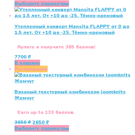
цена
цена:
Этот
Выберите параметры
составляла
2990 ₽.
товар
4600 ₽.
имеет
несколько
Утепленный конверт Mansita FLAPPY от 0 до
вариаций.
1,5 лет. От +10 до -25. Тёмно-кремовый
Опции
можно
выбрать
Купите и получите 385 баллов!
на
7700
₽
странице
В корзину
товара.
Распродажа!
Вязаный текстурный комбинезон loomknits
Жемчуг
Earn up to 133 баллов.
Первоначальная
Текущая
3650
₽
2650
₽
цена
цена:
Этот
Выберите параметры
составляла
2650 ₽.
товар