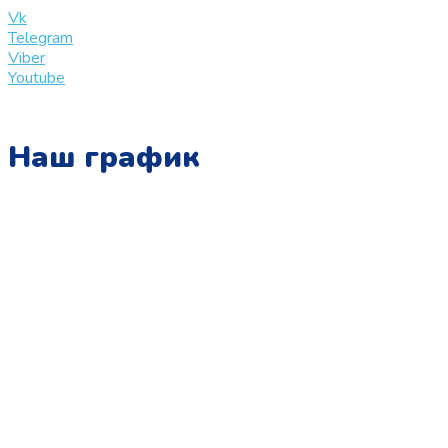
Vk
Telegram
Viber
Youtube
Наш график
Понедельник:
с 10:00 до 15:00
Вторник:
с 13:00 до 19:00
Среда:
с 10:00 до 15:00
Четверг:
с 13:00 до 19:00
Пятница:
с 10:00 до 15:00
Суббота: