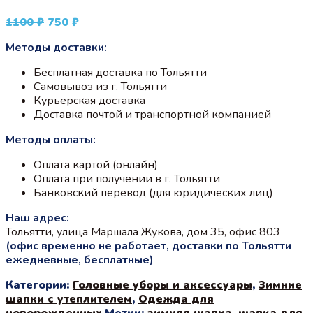
Первоначальная
Текущая
1100
₽
750
₽
цена
цена:
Методы доставки:
составляла
750 ₽.
1100 ₽.
Бесплатная доставка по Тольятти
Самовывоз из г. Тольятти
Курьерская доставка
Доставка почтой и транспортной компанией
Методы оплаты:
Оплата картой (онлайн)
Оплата при получении в г. Тольятти
Банковский перевод (для юридических лиц)
Наш адрес:
Тольятти, улица Маршала Жукова, дом 35, офис 803
(офис временно не работает, доставки по Тольятти
ежедневные, бесплатные)
Категории:
Головные уборы и аксессуары
,
Зимние
шапки с утеплителем
,
Одежда для
новорожденных
Метки:
зимняя шапка
,
шапка для