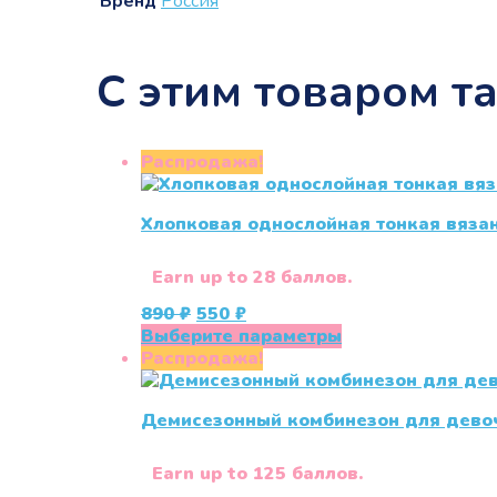
Бренд
Россия
С этим товаром т
Распродажа!
Хлопковая однослойная тонкая вяз
Earn up to 28 баллов.
Первоначальная
Текущая
890
₽
550
₽
цена
цена:
Этот
Выберите параметры
составляла
550 ₽.
товар
Распродажа!
890 ₽.
имеет
несколько
Демисезонный комбинезон для девоч
вариаций.
Опции
можно
Earn up to 125 баллов.
выбрать