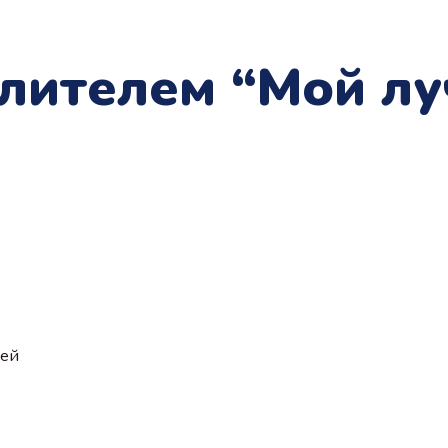
лителем “Мой лу
ией