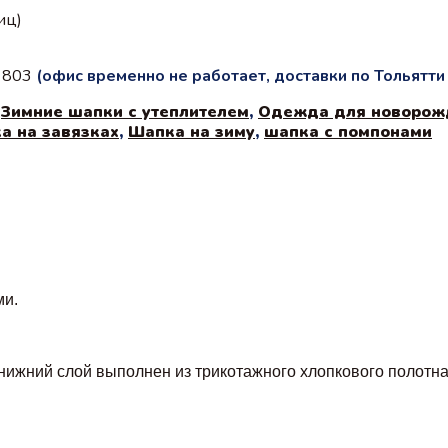
иц)
с 803
(офис временно не работает, доставки по Тольятт
,
Зимние шапки с утеплителем
,
Одежда для новорож
а на завязках
,
Шапка на зиму
,
шапка с помпонами
ми.
нижний слой выполнен из трикотажного хлопкового полотна 