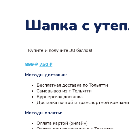
Шапка с утеп
Купите и получите 38 баллов!
Первоначальная
Текущая
899
₽
750
₽
цена
цена:
Методы доставки:
составляла
750 ₽.
899 ₽.
Бесплатная доставка по Тольятти
Самовывоз из г. Тольятти
Курьерская доставка
Доставка почтой и транспортной компан
Методы оплаты:
Оплата картой (онлайн)
Оплата при получении в г. Тольятти