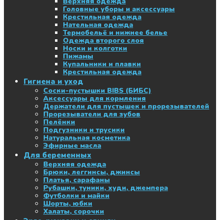
Верхняя одежда
Головные уборы и аксессуары
Крестильная одежда
Нательная одежда
Термобельё и нижнее белье
Одежда второго слоя
Носки и колготки
Пижамы
Купальники и плавки
Крестильная одежда
Гигиена и уход
Соски-пустышки BIBS (БИБС)
Аксессуары для кормления
Держатели для пустышек и прорезывателей
Прорезыватели для зубов
Пелёнки
Подгузники и трусики
Натуральная косметика
Эфирные масла
Для беременных
Верхняя одежда
Брюки, леггинсы, джинсы
Платья, сарафаны
Рубашки, туники, худи, джемпера
Футболки и майки
Шорты, юбки
Халаты, сорочки