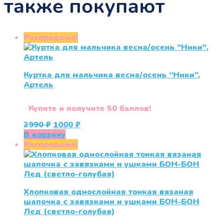
также покупают
Распродажа!
Куртка для мальчика весна/осень “Ники”,
Артель
Купите и получите 50 баллов!
Первоначальная
Текущая
2990
₽
1000
₽
цена
цена:
В корзину
составляла
1000 ₽.
Распродажа!
2990 ₽.
Хлопковая однослойная тонкая вязаная
шапочка с завязками и ушками БОН-БОН
Лед (светло-голубая)