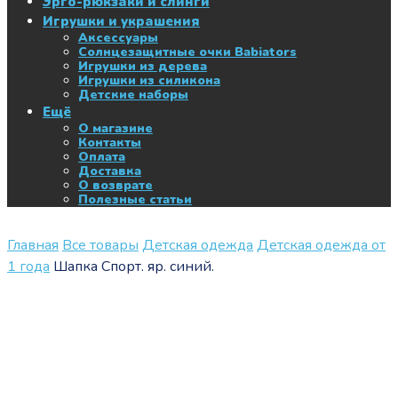
Эрго-рюкзаки и слинги
Игрушки и украшения
Аксессуары
Солнцезащитные очки Babiators
Игрушки из дерева
Игрушки из силикона
Детские наборы
Ещё
О магазине
Контакты
Оплата
Доставка
О возврате
Полезные статьи
Главная
Все товары
Детская одежда
Детская одежда от
1 года
Шапка Спорт. яр. синий.