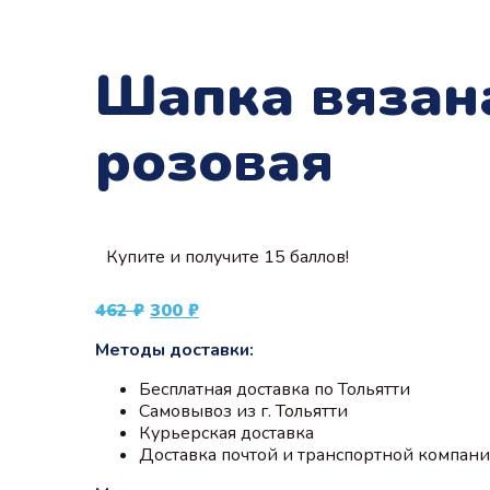
Шапка вязана
розовая
Купите и получите 15 баллов!
Первоначальная
Текущая
462
₽
300
₽
цена
цена:
Методы доставки:
составляла
300 ₽.
462 ₽.
Бесплатная доставка по Тольятти
Самовывоз из г. Тольятти
Курьерская доставка
Доставка почтой и транспортной компан