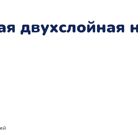
я двухслойная н
ией