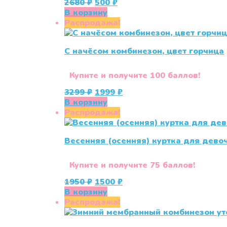
Первоначальная
Текущая
2680
₽
500
₽
цена
цена:
В корзину
составляла
500 ₽.
Распродажа!
2680 ₽.
С начёсом комбинезон, цвет горчица
Купите и получите 100 баллов!
Первоначальная
Текущая
3299
₽
1999
₽
цена
цена:
В корзину
составляла
1999 ₽.
Распродажа!
3299 ₽.
Весенняя (осенняя) куртка для дево
Купите и получите 75 баллов!
Первоначальная
Текущая
1950
₽
1500
₽
цена
цена:
В корзину
составляла
1500 ₽.
Распродажа!
1950 ₽.