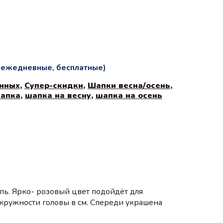
и ежедневные, бесплатные)
нных
,
Супер-скидки
,
Шапки весна/осень
,
шапка
,
шапка на весну
,
шапка на осень
пь. Ярко- розовый цвет подойдёт для
окружности головы в см. Спереди украшена