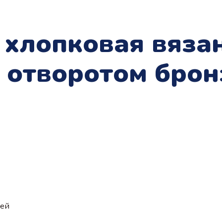
 хлопковая вяза
с отворотом брон
ией