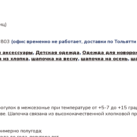
иц)
с 803
(офис временно не работает, доставки по Тольятт
и аксессуары
,
Детская одежда
,
Одежда для новоро
 из хлопка
,
шапочка на весну
,
шапочка на осень
,
ша
огулок в межсезонье при температуре от +5-7 до +15 град
ове. Шапочка cвязана из высококачественной хлопковой п
.
римерно полугода;
да до года-полутора лет.