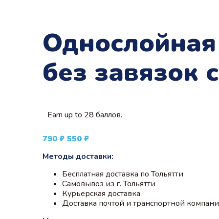
Однослойная
без завязок 
Earn up to 28 баллов.
Первоначальная
Текущая
790
₽
550
₽
цена
цена:
Методы доставки:
составляла
550 ₽.
790 ₽.
Бесплатная доставка по Тольятти
Самовывоз из г. Тольятти
Курьерская доставка
Доставка почтой и транспортной компан