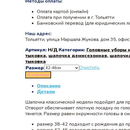
Методы оплаты:
Оплата картой (онлайн)
Оплата при получении в г. Тольятти
Банковский перевод (для юридических л
Наш адрес:
Тольятти, улица Маршала Жукова, дом 35, офи
Артикул:
Н/Д
Категории:
Головные уборы 
тыковка
,
шапочка демисезонная
,
шапочка
тыковка
Очистить
Размер
В корзину
Описание
Детали
Шапочка классической модели подойдет для пр
Отворот обеспечивает плотную посадку по гол
тянется. Размер равен окружности головы в см
размер 38-42 подходит с рождения до п
размер 42-46 подходит примерно с полуго