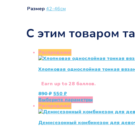
Размер
42-46см
С этим товаром т
Распродажа!
Хлопковая однослойная тонкая вяза
Earn up to 28 баллов.
Первоначальная
Текущая
890
₽
550
₽
цена
цена:
Этот
Выберите параметры
составляла
550 ₽.
товар
Распродажа!
890 ₽.
имеет
несколько
Демисезонный комбинезон для девоч
вариаций.
Опции