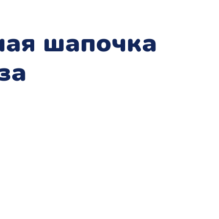
ная шапочка
за