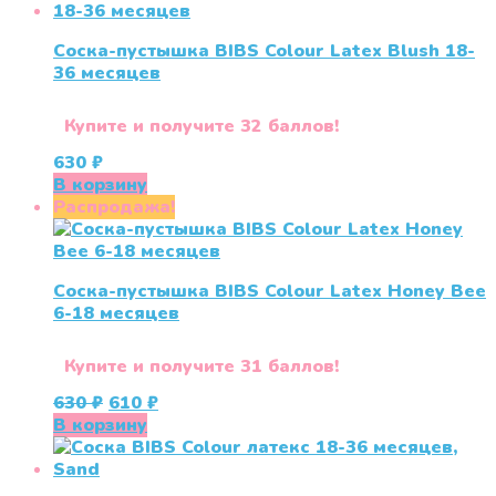
Соска-пустышка BIBS Colour Latex Blush 18-
36 меcяцев
Купите и получите 32 баллов!
630
₽
В корзину
Распродажа!
Соска-пустышка BIBS Colour Latex Honey Bee
6-18 месяцев
Купите и получите 31 баллов!
Первоначальная
Текущая
630
₽
610
₽
цена
цена:
В корзину
составляла
610 ₽.
630 ₽.