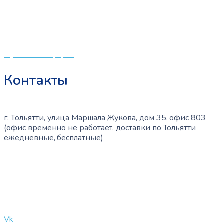
различных детских принадлежностей. Поэтому мы
создали удобный интернет-магазин товаров для детей
и будущих мам.
Политика конфиденциальности
Публичная оферта
Контакты
г. Тольятти, улица Маршала Жукова, дом 35, офис 803
(офис временно не работает, доставки по Тольятти
ежедневные, бесплатные)
+7 (909) 365-40-53
info@slinglife.ru
Vk