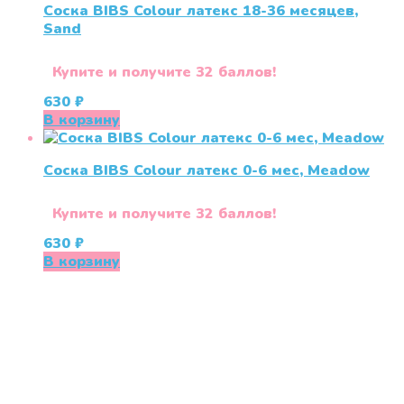
Соска BIBS Colour латекс 18-36 месяцев,
Sand
Купите и получите 32 баллов!
630
₽
В корзину
Соска BIBS Colour латекс 0-6 мес, Meadow
Купите и получите 32 баллов!
630
₽
В корзину
«СлингЛайф: Ушки Макушки» предлагает широкий
выбор качественных детских товаров от лучших
мировых производителей по низким ценам. Мы знаем,
что мамочкам некогда бегать по магазинам и торговым
центрам в поисках качественной одежды, игрушек и