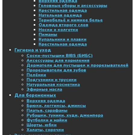
Верхняя одежда
Головные уборы и аксессуары
Крестильная одежда
Нательная одежда
Термобельё и нижнее белье
Одежда второго слоя
Носки и колготки
Пижамы
Купальники и плавки
Крестильная одежда
Гигиена и уход
Соски-пустышки BIBS (БИБС)
Аксессуары для кормления
Держатели для пустышек и прорезывателей
Прорезыватели для зубов
Пелёнки
Подгузники и трусики
Натуральная косметика
Эфирные масла
Для беременных
Верхняя одежда
Брюки, леггинсы, джинсы
Платья, сарафаны
Рубашки, туники, худи, джемпера
Футболки и майки
Шорты, юбки
Халаты, сорочки