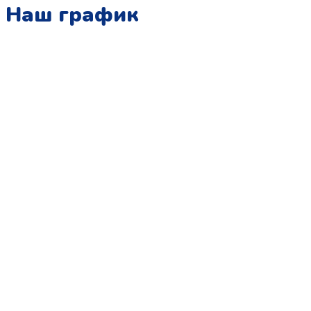
Наш график
Понедельник:
с 10:00 до 15:00
Вторник:
с 13:00 до 19:00
Среда:
с 10:00 до 15:00
Четверг:
с 13:00 до 19:00
Пятница:
с 10:00 до 15:00
Суббота:
с 12:00 до 18:00
Воскресенье:
в офисе выходной