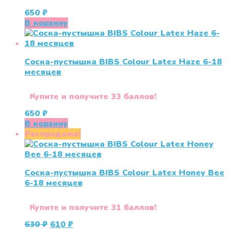
650
₽
В корзину
Соска-пустышка BIBS Colour Latex Haze 6-18
месяцев
Купите и получите 33 баллов!
650
₽
В корзину
Распродажа!
Соска-пустышка BIBS Colour Latex Honey Bee
6-18 месяцев
Купите и получите 31 баллов!
Первоначальная
Текущая
630
₽
610
₽