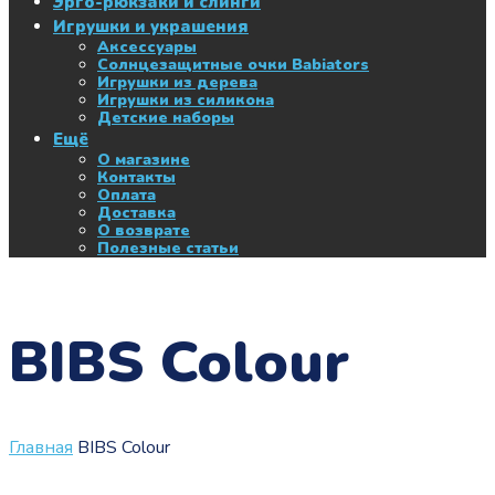
Эрго-рюкзаки и слинги
Игрушки и украшения
Аксессуары
Солнцезащитные очки Babiators
Игрушки из дерева
Игрушки из силикона
Детские наборы
Ещё
О магазине
Контакты
Оплата
Доставка
О возврате
Полезные статьи
BIBS Colour
Главная
BIBS Colour