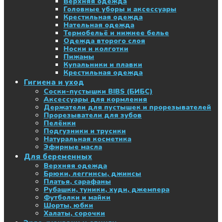
Верхняя одежда
Головные уборы и аксессуары
Крестильная одежда
Нательная одежда
Термобельё и нижнее белье
Одежда второго слоя
Носки и колготки
Пижамы
Купальники и плавки
Крестильная одежда
Гигиена и уход
Соски-пустышки BIBS (БИБС)
Аксессуары для кормления
Держатели для пустышек и прорезывателей
Прорезыватели для зубов
Пелёнки
Подгузники и трусики
Натуральная косметика
Эфирные масла
Для беременных
Верхняя одежда
Брюки, леггинсы, джинсы
Платья, сарафаны
Рубашки, туники, худи, джемпера
Футболки и майки
Шорты, юбки
Халаты, сорочки