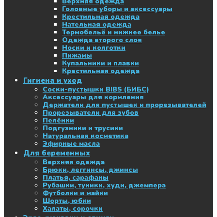
Верхняя одежда
Головные уборы и аксессуары
Крестильная одежда
Нательная одежда
Термобельё и нижнее белье
Одежда второго слоя
Носки и колготки
Пижамы
Купальники и плавки
Крестильная одежда
Гигиена и уход
Соски-пустышки BIBS (БИБС)
Аксессуары для кормления
Держатели для пустышек и прорезывателей
Прорезыватели для зубов
Пелёнки
Подгузники и трусики
Натуральная косметика
Эфирные масла
Для беременных
Верхняя одежда
Брюки, леггинсы, джинсы
Платья, сарафаны
Рубашки, туники, худи, джемпера
Футболки и майки
Шорты, юбки
Халаты, сорочки