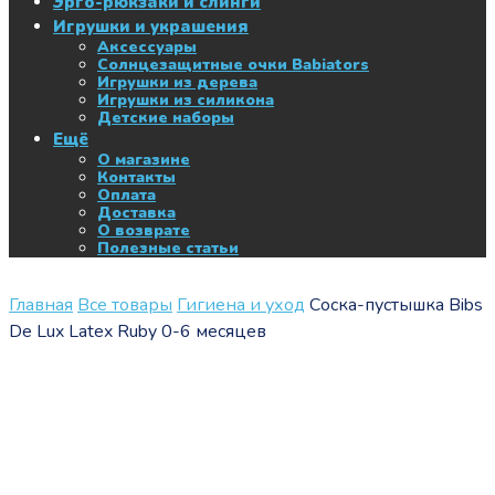
Эрго-рюкзаки и слинги
Игрушки и украшения
Аксессуары
Солнцезащитные очки Babiators
Игрушки из дерева
Игрушки из силикона
Детские наборы
Ещё
О магазине
Контакты
Оплата
Доставка
О возврате
Полезные статьи
Главная
Все товары
Гигиена и уход
Соска-пустышка Bibs
De Lux Latex Ruby 0-6 месяцев