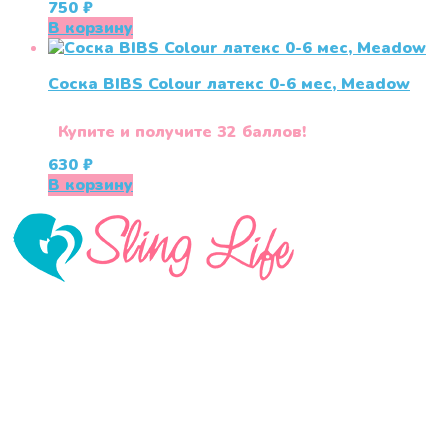
750
₽
В корзину
Соска BIBS Colour латекс 0-6 мес, Meadow
Купите и получите 32 баллов!
630
₽
В корзину
«СлингЛайф: Ушки Макушки» предлагает широкий
выбор качественных детских товаров от лучших
мировых производителей по низким ценам. Мы знаем,
что мамочкам некогда бегать по магазинам и торговым
центрам в поисках качественной одежды, игрушек и
различных детских принадлежностей. Поэтому мы
создали удобный интернет-магазин товаров для детей