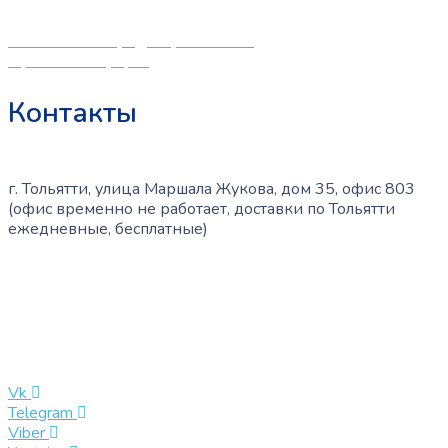
и будущих мам.
Политика конфиденциальности
Публичная оферта
Контакты
г. Тольятти, улица Маршала Жукова, дом 35, офис 803
(офис временно не работает, доставки по Тольятти
ежедневные, бесплатные)
+7 (909) 365-40-53
info@slinglife.ru
Vk
Telegram
Viber