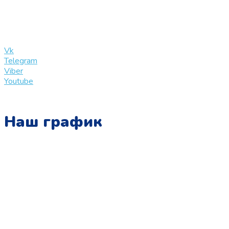
+7 (909) 365-40-53
info@slinglife.ru
Vk
Telegram
Viber
Youtube
Наш график
Понедельник:
с 10:00 до 15:00
Вторник:
с 13:00 до 19:00
Среда:
с 10:00 до 15:00
Четверг: