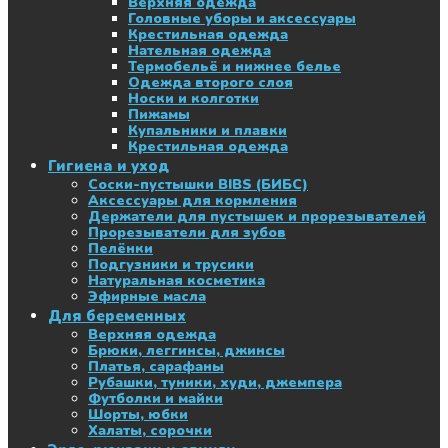
Верхняя одежда
Головные уборы и аксессуары
Крестильная одежда
Нательная одежда
Термобельё и нижнее белье
Одежда второго слоя
Носки и колготки
Пижамы
Купальники и плавки
Крестильная одежда
Гигиена и уход
Соски-пустышки BIBS (БИБС)
Аксессуары для кормления
Держатели для пустышек и прорезывателей
Прорезыватели для зубов
Пелёнки
Подгузники и трусики
Натуральная косметика
Эфирные масла
Для беременных
Верхняя одежда
Брюки, леггинсы, джинсы
Платья, сарафаны
Рубашки, туники, худи, джемпера
Футболки и майки
Шорты, юбки
Халаты, сорочки