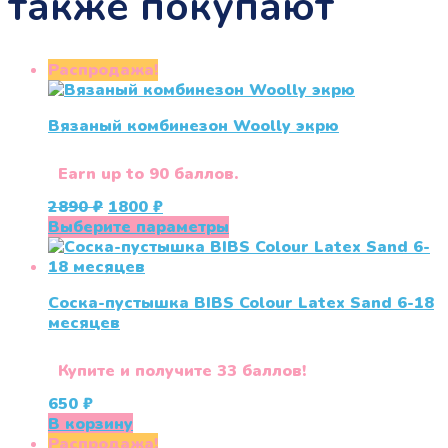
также покупают
Распродажа!
Вязаный комбинезон Woolly экрю
Earn up to 90 баллов.
Первоначальная
Текущая
2890
₽
1800
₽
цена
цена:
Этот
Выберите параметры
составляла
1800 ₽.
товар
2890 ₽.
имеет
несколько
Соска-пустышка BIBS Colour Latex Sand 6-18
вариаций.
меcяцев
Опции
можно
выбрать
Купите и получите 33 баллов!
на
650
₽
странице
В корзину
товара.
Распродажа!