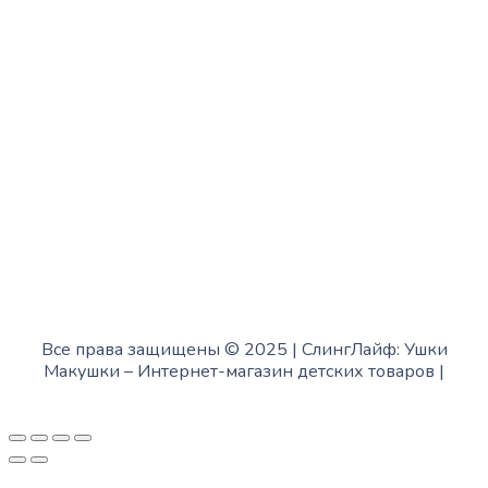
с 13:00 до 19:00
Пятница:
с 10:00 до 15:00
Суббота:
с 12:00 до 18:00
Воскресенье:
в офисе выходной
Все права защищены © 2025 | СлингЛайф: Ушки
Макушки –
Интернет-магазин детских товаров
|
Fofanov.su