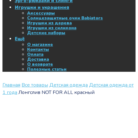
Эрго-рюкзаки и слинги
Игрушки и украшения
Аксессуары
Солнцезащитные очки Babiators
Игрушки из дерева
Игрушки из силикона
Детские наборы
Ещё
О магазине
Контакты
Оплата
Доставка
О возврате
Полезные статьи
Главная
Все товары
Детская одежда
Детская одежда от
1 года
Лонгслив NOT FOR ALL красный