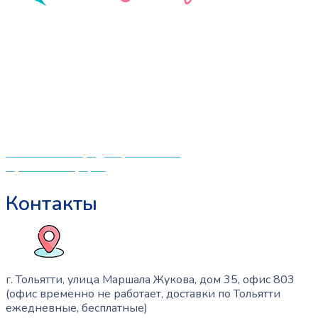
Опции
можно
«СлингЛайф: Ушки Макушки» предлагает широкий
выбрать
выбор качественных детских товаров от лучших
на
мировых производителей по низким ценам. Мы знаем,
странице
что мамочкам некогда бегать по магазинам и торговым
товара.
центрам в поисках качественной одежды, игрушек и
различных детских принадлежностей. Поэтому мы
создали удобный интернет-магазин товаров для детей
и будущих мам.
Политика конфиденциальности
Публичная оферта
Контакты
г. Тольятти, улица Маршала Жукова, дом 35, офис 803
(офис временно не работает, доставки по Тольятти
ежедневные, бесплатные)