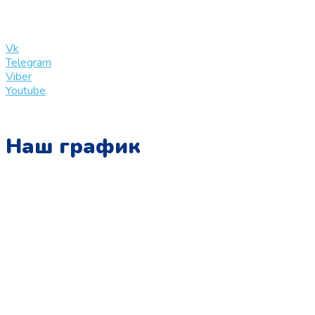
info@slinglife.ru
Vk
Telegram
Viber
Youtube
Наш график
Понедельник:
с 10:00 до 15:00
Вторник:
с 13:00 до 19:00
Среда:
с 10:00 до 15:00
Четверг:
с 13:00 до 19:00
Пятница: