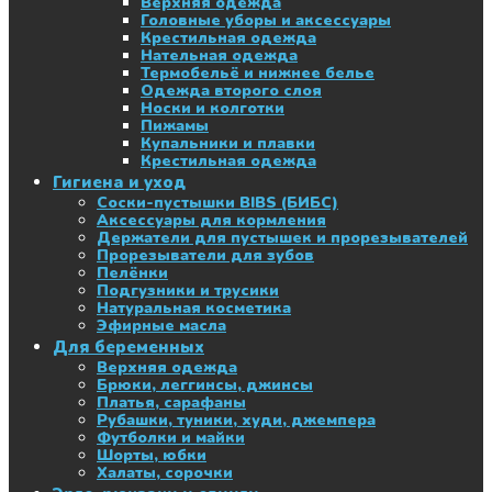
Верхняя одежда
Головные уборы и аксессуары
Крестильная одежда
Нательная одежда
Термобельё и нижнее белье
Одежда второго слоя
Носки и колготки
Пижамы
Купальники и плавки
Крестильная одежда
Гигиена и уход
Соски-пустышки BIBS (БИБС)
Аксессуары для кормления
Держатели для пустышек и прорезывателей
Прорезыватели для зубов
Пелёнки
Подгузники и трусики
Натуральная косметика
Эфирные масла
Для беременных
Верхняя одежда
Брюки, леггинсы, джинсы
Платья, сарафаны
Рубашки, туники, худи, джемпера
Футболки и майки
Шорты, юбки
Халаты, сорочки