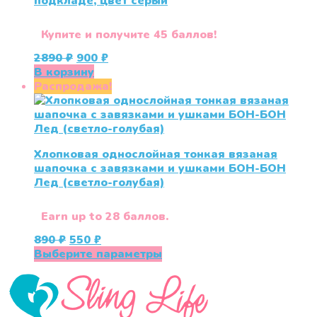
подкладе, цвет серый
Купите и получите 45 баллов!
Первоначальная
Текущая
2890
₽
900
₽
цена
цена:
В корзину
составляла
900 ₽.
Распродажа!
2890 ₽.
Хлопковая однослойная тонкая вязаная
шапочка с завязками и ушками БОН-БОН
Лед (светло-голубая)
Earn up to 28 баллов.
Первоначальная
Текущая
890
₽
550
₽
цена
цена:
Этот
Выберите параметры
составляла
550 ₽.
товар
890 ₽.
имеет
несколько
вариаций.