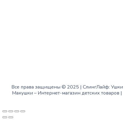
с 10:00 до 15:00
Суббота:
с 12:00 до 18:00
Воскресенье:
в офисе выходной
Все права защищены © 2025 | СлингЛайф: Ушки
Макушки –
Интернет-магазин детских товаров
|
Fofanov.su