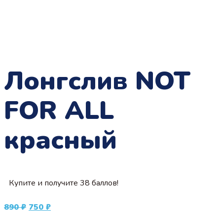
Лонгслив NOT
FOR ALL
красный
Купите и получите 38 баллов!
Первоначальная
Текущая
890
₽
750
₽
цена
цена: