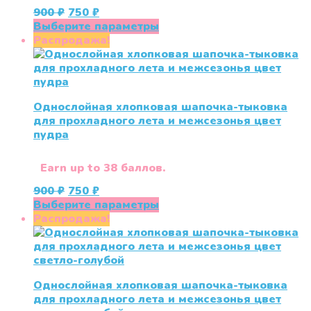
Первоначальная
Текущая
900
₽
750
₽
цена
цена:
Этот
Выберите параметры
составляла
750 ₽.
товар
Распродажа!
900 ₽.
имеет
несколько
вариаций.
Опции
Однослойная хлопковая шапочка-тыковка
можно
для прохладного лета и межсезонья цвет
выбрать
пудра
на
странице
товара.
Earn up to 38 баллов.
Первоначальная
Текущая
900
₽
750
₽
цена
цена:
Этот
Выберите параметры
составляла
750 ₽.
товар
Распродажа!
900 ₽.
имеет
несколько
вариаций.
Опции
Однослойная хлопковая шапочка-тыковка
можно
для прохладного лета и межсезонья цвет
выбрать