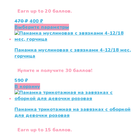
выбрать
на
Earn up to 20 баллов.
странице
Первоначальная
Текущая
470
₽
400
₽
товара.
цена
цена:
Этот
Выберите параметры
составляла
400 ₽.
товар
470 ₽.
имеет
несколько
Панамка муслиновая с звязками 4-12/18 мес,
вариаций.
горчица
Опции
можно
выбрать
Купите и получите 30 баллов!
на
590
₽
странице
В корзину
товара.
Панамка трикотажная на завязках с оборкой
для девочки розовая
Earn up to 15 баллов.