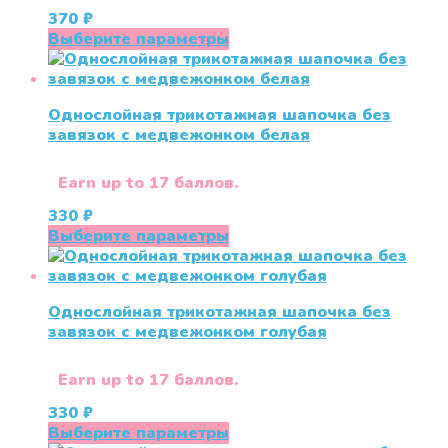
товара.
370
₽
Этот
Выберите параметры
товар
имеет
несколько
Однослойная трикотажная шапочка без
вариаций.
завязок с медвежонком белая
Опции
можно
выбрать
Earn up to 17 баллов.
на
330
₽
странице
Этот
Выберите параметры
товара.
товар
имеет
несколько
Однослойная трикотажная шапочка без
вариаций.
завязок с медвежонком голубая
Опции
можно
выбрать
Earn up to 17 баллов.
на
330
₽
странице
Этот
Выберите параметры
товара.