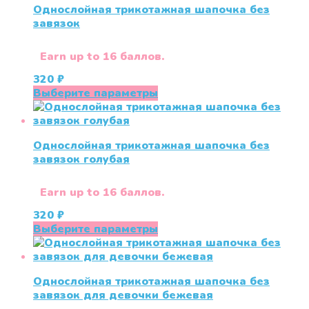
Однослойная трикотажная шапочка без
завязок
Earn up to 16 баллов.
320
₽
Этот
Выберите параметры
товар
имеет
несколько
Однослойная трикотажная шапочка без
вариаций.
завязок голубая
Опции
можно
выбрать
Earn up to 16 баллов.
на
320
₽
странице
Этот
Выберите параметры
товара.
товар
имеет
несколько
Однослойная трикотажная шапочка без
вариаций.
завязок для девочки бежевая
Опции