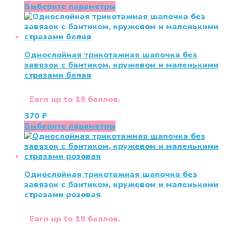
цена
цена:
Этот
Выберите параметры
составляла
350 ₽.
товар
430 ₽.
имеет
несколько
вариаций.
Однослойная трикотажная шапочка без
Опции
завязок с бантиком, кружевом и маленькими
можно
стразами белая
выбрать
на
странице
Earn up to 19 баллов.
товара.
370
₽
Этот
Выберите параметры
товар
имеет
несколько
вариаций.
Однослойная трикотажная шапочка без
Опции
завязок с бантиком, кружевом и маленькими
можно
стразами розовая
выбрать
на
странице
Earn up to 19 баллов.