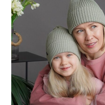
Опции
можно
выбрать
на
странице
товара.