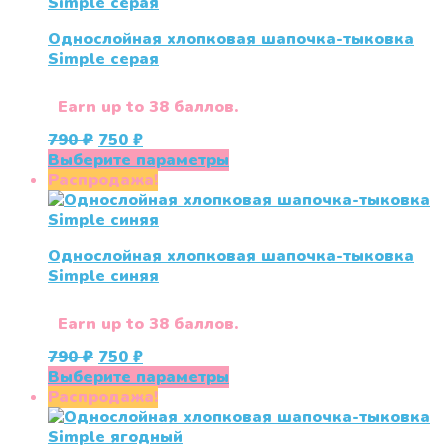
несколько
вариаций.
Однослойная хлопковая шапочка-тыковка
Опции
Simple серая
можно
выбрать
на
Earn up to 38 баллов.
странице
Первоначальная
Текущая
790
₽
750
₽
товара.
цена
цена:
Этот
Выберите параметры
составляла
750 ₽.
товар
Распродажа!
790 ₽.
имеет
несколько
вариаций.
Однослойная хлопковая шапочка-тыковка
Опции
Simple синяя
можно
выбрать
на
Earn up to 38 баллов.
странице
Первоначальная
Текущая
790
₽
750
₽
товара.
цена
цена:
Этот
Выберите параметры
составляла
750 ₽.
товар
Распродажа!
790 ₽.
имеет
несколько