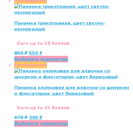
товар
Распродажа!
имеет
несколько
вариаций.
Панамка трикотажная, цвет светло-
Опции
изумрудный
можно
выбрать
на
Earn up to 28 баллов.
странице
Первоначальная
Текущая
850
₽
550
₽
товара.
цена
цена:
Этот
Выберите параметры
составляла
550 ₽.
товар
Распродажа!
850 ₽.
имеет
несколько
вариаций.
Панамка хлопковая для девочки со шнурком
Опции
и фиксатором, цвет бирюзовый
можно
выбрать
на
Earn up to 15 баллов.
странице
Первоначальная
Текущая
670
₽
300
₽
товара.
цена
цена:
Этот
Выберите параметры
составляла
300 ₽.
товар