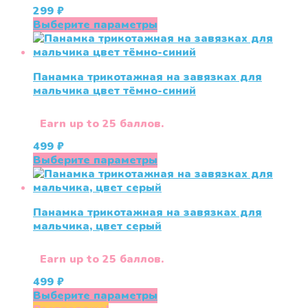
299
₽
Этот
Выберите параметры
товар
имеет
несколько
Панамка трикотажная на завязках для
вариаций.
мальчика цвет тёмно-синий
Опции
можно
выбрать
Earn up to 25 баллов.
на
499
₽
странице
Этот
Выберите параметры
товара.
товар
имеет
несколько
Панамка трикотажная на завязках для
вариаций.
мальчика, цвет серый
Опции
можно
выбрать
Earn up to 25 баллов.
на
499
₽
странице
Этот
Выберите параметры
товара.