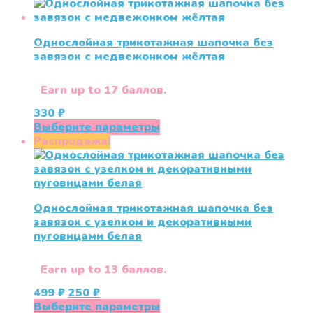
товар
имеет
несколько
Однослойная трикотажная шапочка без
вариаций.
завязок с медвежонком жёлтая
Опции
можно
выбрать
Earn up to 17 баллов.
на
330
₽
странице
Этот
Выберите параметры
товара.
товар
Распродажа!
имеет
несколько
вариаций.
Опции
Однослойная трикотажная шапочка без
можно
завязок с узелком и декоративными
выбрать
пуговицами белая
на
странице
товара.
Earn up to 13 баллов.
Первоначальная
Текущая
499
₽
250
₽
цена
цена:
Этот
Выберите параметры