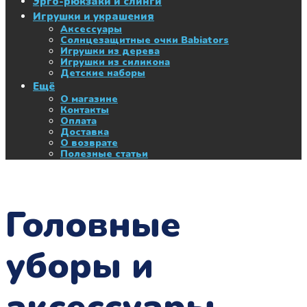
Эрго-рюкзаки и слинги
Игрушки и украшения
Аксессуары
Солнцезащитные очки Babiators
Игрушки из дерева
Игрушки из силикона
Детские наборы
Ещё
О магазине
Контакты
Оплата
Доставка
О возврате
Полезные статьи
Головные
уборы и
аксессуары