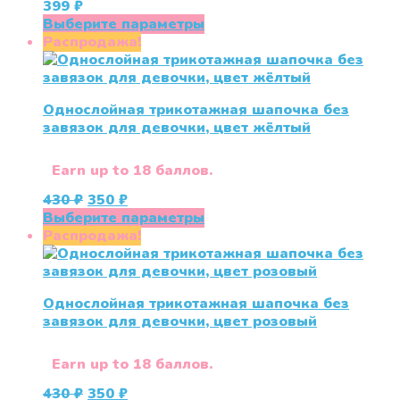
399
₽
странице
Этот
Выберите параметры
товара.
товар
Распродажа!
имеет
несколько
вариаций.
Однослойная трикотажная шапочка без
Опции
завязок для девочки, цвет жёлтый
можно
выбрать
на
Earn up to 18 баллов.
странице
Первоначальная
Текущая
430
₽
350
₽
товара.
цена
цена:
Этот
Выберите параметры
составляла
350 ₽.
товар
Распродажа!
430 ₽.
имеет
несколько
вариаций.
Однослойная трикотажная шапочка без
Опции
завязок для девочки, цвет розовый
можно
выбрать
на
Earn up to 18 баллов.
странице
Первоначальная
Текущая
430
₽
350
₽
товара.