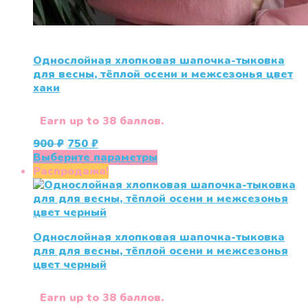
Однослойная хлопковая шапочка-тыковка
для весны, тёплой осени и межсезонья цвет
хаки
Earn up to 38 баллов.
Первоначальная
Текущая
900
₽
750
₽
цена
цена:
Этот
Выберите параметры
составляла
750 ₽.
товар
Распродажа!
900 ₽.
имеет
несколько
вариаций.
Опции
Однослойная хлопковая шапочка-тыковка
можно
для для весны, тёплой осени и межсезонья
выбрать
цвет черный
на
странице
товара.
Earn up to 38 баллов.