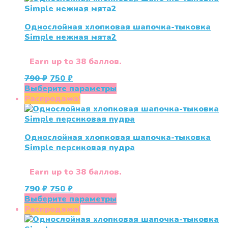
несколько
вариаций.
Однослойная хлопковая шапочка-тыковка
Опции
Simple нежная мята2
можно
выбрать
на
Earn up to 38 баллов.
странице
Первоначальная
Текущая
790
₽
750
₽
товара.
цена
цена:
Этот
Выберите параметры
составляла
750 ₽.
товар
Распродажа!
790 ₽.
имеет
несколько
вариаций.
Однослойная хлопковая шапочка-тыковка
Опции
Simple персиковая пудра
можно
выбрать
на
Earn up to 38 баллов.
странице
Первоначальная
Текущая
790
₽
750
₽
товара.
цена
цена:
Этот
Выберите параметры
составляла
750 ₽.
товар
Распродажа!
790 ₽.
имеет