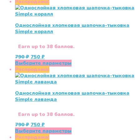
составляла
750 ₽.
товар
Распродажа!
790 ₽.
имеет
несколько
вариаций.
Однослойная хлопковая шапочка-тыковка
Опции
Simple коралл
можно
выбрать
на
Earn up to 38 баллов.
странице
Первоначальная
Текущая
790
₽
750
₽
товара.
цена
цена:
Этот
Выберите параметры
составляла
750 ₽.
товар
Распродажа!
790 ₽.
имеет
несколько
вариаций.
Однослойная хлопковая шапочка-тыковка
Опции
Simple лаванда
можно
выбрать
на
Earn up to 38 баллов.
странице
Первоначальная
Текущая
790
₽
750
₽
товара.
цена
цена:
Этот
Выберите параметры
составляла
750 ₽.
товар
Распродажа!