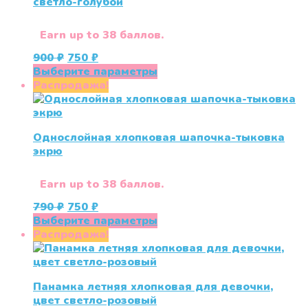
светло-голубой
на
странице
товара.
Earn up to 38 баллов.
Первоначальная
Текущая
900
₽
750
₽
цена
цена:
Этот
Выберите параметры
составляла
750 ₽.
товар
Распродажа!
900 ₽.
имеет
несколько
вариаций.
Однослойная хлопковая шапочка-тыковка
Опции
экрю
можно
выбрать
на
Earn up to 38 баллов.
странице
Первоначальная
Текущая
790
₽
750
₽
товара.
цена
цена:
Этот
Выберите параметры
составляла
750 ₽.
товар
Распродажа!
790 ₽.
имеет
несколько
вариаций.
Панамка летняя хлопковая для девочки,
Опции
цвет светло-розовый
можно