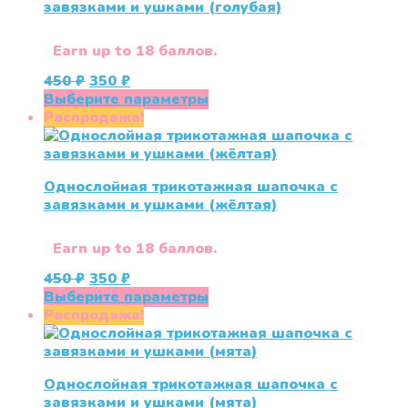
завязками и ушками (голубая)
можно
выбрать
на
Earn up to 18 баллов.
странице
Первоначальная
Текущая
450
₽
350
₽
товара.
цена
цена:
Этот
Выберите параметры
составляла
350 ₽.
товар
Распродажа!
450 ₽.
имеет
несколько
вариаций.
Однослойная трикотажная шапочка с
Опции
завязками и ушками (жёлтая)
можно
выбрать
на
Earn up to 18 баллов.
странице
Первоначальная
Текущая
450
₽
350
₽
товара.
цена
цена:
Этот
Выберите параметры
составляла
350 ₽.
товар
Распродажа!
450 ₽.
имеет
несколько
вариаций.
Однослойная трикотажная шапочка с
Опции
завязками и ушками (мята)
можно