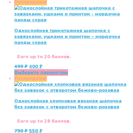
составляла
400 ₽.
товар
Распродажа!
499 ₽.
имеет
несколько
вариаций.
Опции
Однослойная трикотажная шапочка с
можно
завязками, ушками и принтом – мордочка
выбрать
панды серая
на
странице
товара.
Earn up to 20 баллов.
Первоначальная
Текущая
499
₽
400
₽
цена
цена:
Этот
Выберите параметры
составляла
400 ₽.
товар
Распродажа!
499 ₽.
имеет
несколько
вариаций.
Однослойная хлопковая вязаная шапочка
Опции
без завязок с отворотом бежево-розовая
можно
выбрать
на
Earn up to 28 баллов.
странице
Первоначальная
Текущая
790
₽
550
₽
товара.