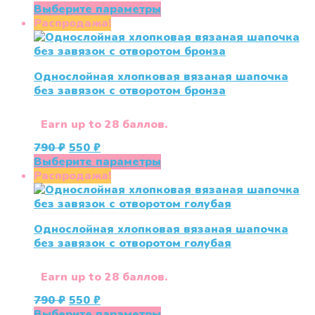
цена
цена:
Этот
Выберите параметры
составляла
550 ₽.
товар
Распродажа!
790 ₽.
имеет
несколько
вариаций.
Однослойная хлопковая вязаная шапочка
Опции
без завязок с отворотом бронза
можно
выбрать
на
Earn up to 28 баллов.
странице
Первоначальная
Текущая
790
₽
550
₽
товара.
цена
цена:
Этот
Выберите параметры
составляла
550 ₽.
товар
Распродажа!
790 ₽.
имеет
несколько
вариаций.
Однослойная хлопковая вязаная шапочка
Опции
без завязок с отворотом голубая
можно
выбрать
на
Earn up to 28 баллов.
странице
Первоначальная
Текущая
790
₽
550
₽
товара.
цена
цена:
Этот
Выберите параметры