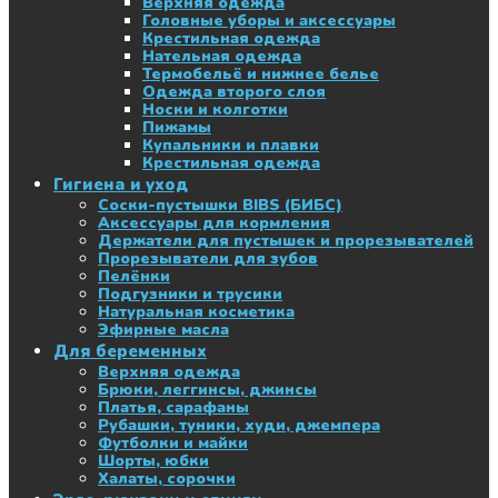
Верхняя одежда
Головные уборы и аксессуары
Крестильная одежда
Нательная одежда
Термобельё и нижнее белье
Одежда второго слоя
Носки и колготки
Пижамы
Купальники и плавки
Крестильная одежда
Гигиена и уход
Соски-пустышки BIBS (БИБС)
Аксессуары для кормления
Держатели для пустышек и прорезывателей
Прорезыватели для зубов
Пелёнки
Подгузники и трусики
Натуральная косметика
Эфирные масла
Для беременных
Верхняя одежда
Брюки, леггинсы, джинсы
Платья, сарафаны
Рубашки, туники, худи, джемпера
Футболки и майки
Шорты, юбки
Халаты, сорочки