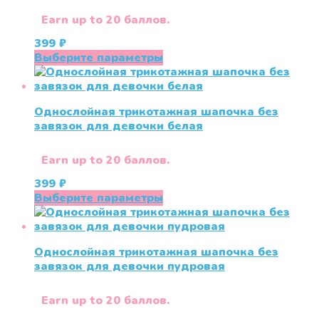
можно
выбрать
Earn up to 20 баллов.
на
399
₽
странице
Этот
Выберите параметры
товара.
товар
имеет
несколько
Однослойная трикотажная шапочка без
вариаций.
завязок для девочки белая
Опции
можно
выбрать
Earn up to 20 баллов.
на
399
₽
странице
Этот
Выберите параметры
товара.
товар
имеет
несколько
Однослойная трикотажная шапочка без
вариаций.
завязок для девочки пудровая
Опции
можно
выбрать
Earn up to 20 баллов.
на