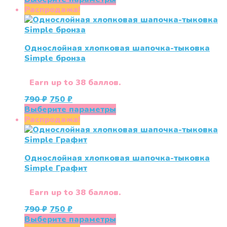
составляла
550 ₽.
товар
Распродажа!
790 ₽.
имеет
несколько
вариаций.
Однослойная хлопковая шапочка-тыковка
Опции
Simple бронза
можно
выбрать
на
Earn up to 38 баллов.
странице
Первоначальная
Текущая
790
₽
750
₽
товара.
цена
цена:
Этот
Выберите параметры
составляла
750 ₽.
товар
Распродажа!
790 ₽.
имеет
несколько
вариаций.
Однослойная хлопковая шапочка-тыковка
Опции
Simple Графит
можно
выбрать
на
Earn up to 38 баллов.
странице
Первоначальная
Текущая
790
₽
750
₽
товара.
цена
цена:
Этот
Выберите параметры