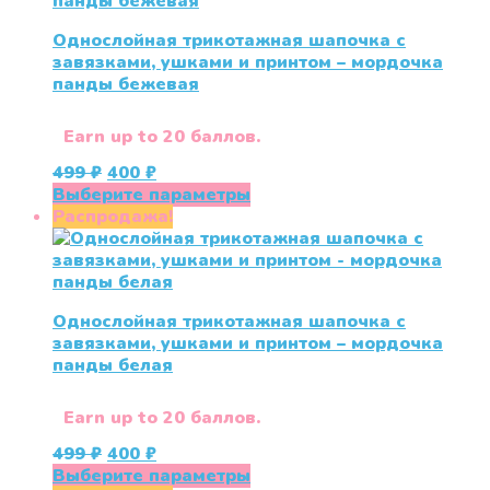
вариаций.
Опции
Однослойная трикотажная шапочка с
можно
завязками, ушками и принтом – мордочка
выбрать
панды бежевая
на
странице
товара.
Earn up to 20 баллов.
Первоначальная
Текущая
499
₽
400
₽
цена
цена:
Этот
Выберите параметры
составляла
400 ₽.
товар
Распродажа!
499 ₽.
имеет
несколько
вариаций.
Опции
Однослойная трикотажная шапочка с
можно
завязками, ушками и принтом – мордочка
выбрать
панды белая
на
странице
товара.
Earn up to 20 баллов.
Первоначальная
Текущая
499
₽
400
₽
цена
цена:
Этот
Выберите параметры