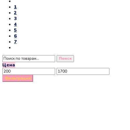
670 ₽.
имеет
1
несколько
2
вариаций.
3
Опции
4
можно
5
выбрать
6
на
7
странице
товара.
Искать:
Поиск
Цена
Минимальная
Максимальная
цена
цена
Фильтрация