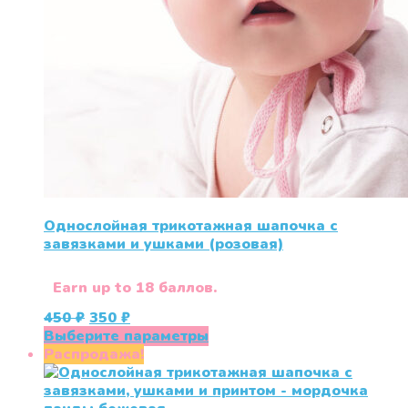
Однослойная трикотажная шапочка с
завязками и ушками (розовая)
Earn up to 18 баллов.
Первоначальная
Текущая
450
₽
350
₽
цена
цена:
Этот
Выберите параметры
составляла
350 ₽.
товар
Распродажа!
450 ₽.
имеет
несколько