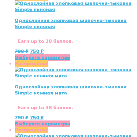
790 ₽.
имеет
несколько
вариаций.
Однослойная хлопковая шапочка-тыковка
Опции
Simple льняная
можно
выбрать
на
Earn up to 38 баллов.
странице
Первоначальная
Текущая
790
₽
750
₽
товара.
цена
цена:
Этот
Выберите параметры
составляла
750 ₽.
товар
Распродажа!
790 ₽.
имеет
несколько
вариаций.
Однослойная хлопковая шапочка-тыковка
Опции
Simple нежная мята
можно
выбрать
на
Earn up to 38 баллов.
странице
Первоначальная
Текущая
790
₽
750
₽
товара.
цена
цена:
Этот
Выберите параметры
составляла
750 ₽.
товар
Распродажа!
790 ₽.
имеет