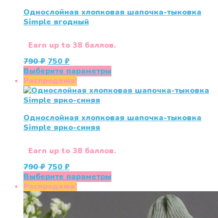
вариаций.
Однослойная хлопковая шапочка-тыковка
Опции
Simple ягодный
можно
выбрать
на
Earn up to 38 баллов.
странице
Первоначальная
Текущая
790
₽
750
₽
товара.
цена
цена:
Этот
Выберите параметры
составляла
750 ₽.
товар
Распродажа!
790 ₽.
имеет
несколько
вариаций.
Однослойная хлопковая шапочка-тыковка
Опции
Simple ярко-синяя
можно
выбрать
на
Earn up to 38 баллов.
странице
Первоначальная
Текущая
790
₽
750
₽
товара.
цена
цена:
Этот
Выберите параметры
составляла
750 ₽.
товар
Распродажа!
790 ₽.
имеет
несколько
вариаций.