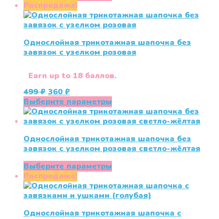
составляла
250 ₽.
товар
Распродажа!
499 ₽.
имеет
несколько
вариаций.
Однослойная трикотажная шапочка без
Опции
завязок с узелком розовая
можно
выбрать
на
Earn up to 18 баллов.
странице
Первоначальная
Текущая
499
₽
360
₽
товара.
цена
цена:
Этот
Выберите параметры
составляла
360 ₽.
товар
499 ₽.
имеет
несколько
Однослойная трикотажная шапочка без
вариаций.
завязок с узелком розовая светло-жёлтая
Опции
можно
Этот
Выберите параметры
выбрать
товар
Распродажа!
на
имеет
странице
несколько
товара.
вариаций.
Однослойная трикотажная шапочка с
Опции