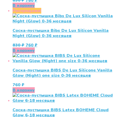
Первоначальная
Текущая
830
₽
760
₽
цена
цена:
В корзину
составляла
760 ₽.
Распродажа!
830 ₽.
Соска-пустышка Bibs De Lux Silicon Vanilla
Night (Glow) 0-36 месяцев
Первоначальная
Текущая
830
₽
760
₽
цена
цена:
В корзину
составляла
760 ₽.
830 ₽.
Соска-пустышка BIBS De Lux Silicone Vanilla
Glow (Night) one size 0-36 месяцев
760
₽
В корзину
Соска-пустышка BIBS Latex BOHEME Cloud
Glow 6-18 месяцев