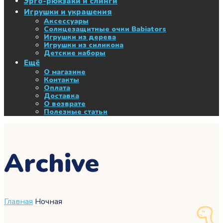
Эрго-рюкзаки и слинги
Игрушки и украшения
Аксессуары
Солнцезащитные очки Babiators
Игрушки из дерева
Игрушки из силикона
Детские наборы
Ещё
О магазине
Контакты
Оплата
Доставка
О возврате
Полезные статьи
Archive
Главная
Ночная