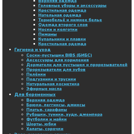
Верхняя одежда
Головные уборы и аксессуары
Крестильная одежда
Нательная одежда
Термобельё и нижнее белье
Одежда второго слоя
Носки и колготки
Пижамы
Купальники и плавки
Крестильная одежда
Гигиена и уход
Соски-пустышки BIBS (БИБС)
Аксессуары для кормления
Держатели для пустышек и прорезывателей
Прорезыватели для зубов
Пелёнки
Подгузники и трусики
Натуральная косметика
Эфирные масла
Для беременных
Верхняя одежда
Брюки, леггинсы, джинсы
Платья, сарафаны
Рубашки, туники, худи, джемпера
Футболки и майки
Шорты, юбки
Халаты, сорочки