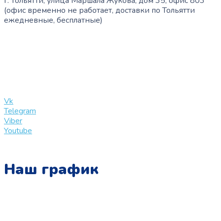
г. Тольятти, улица Маршала Жукова, дом 35, офис 803
(офис временно не работает, доставки по Тольятти
ежедневные, бесплатные)
+7 (909) 365-40-53
info@slinglife.ru
Vk
Telegram
Viber
Youtube
Наш график
Понедельник:
с 10:00 до 15:00