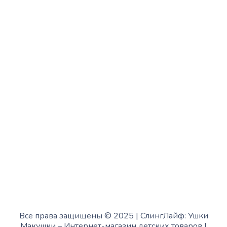
Вторник:
с 13:00 до 19:00
Среда:
с 10:00 до 15:00
Четверг:
с 13:00 до 19:00
Пятница:
с 10:00 до 15:00
Суббота:
с 12:00 до 18:00
Воскресенье:
в офисе выходной
Все права защищены © 2025 | СлингЛайф: Ушки
Макушки –
Интернет-магазин детских товаров
|