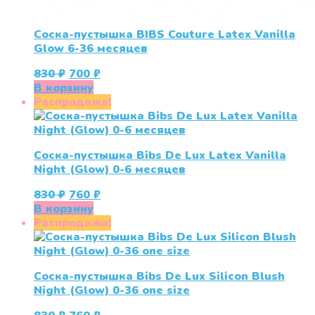
Соска-пустышка BIBS Couture Latex Vanilla
Glow 6-36 месяцев
Первоначальная
Текущая
830
₽
700
₽
цена
цена:
В корзину
составляла
700 ₽.
Распродажа!
830 ₽.
Соска-пустышка Bibs De Lux Latex Vanilla
Night (Glow) 0-6 месяцев
Первоначальная
Текущая
830
₽
760
₽
цена
цена:
В корзину
составляла
760 ₽.
Распродажа!
830 ₽.
Соска-пустышка Bibs De Lux Silicon Blush
Night (Glow) 0-36 one size