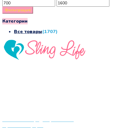
Минимальная
Максимальная
цена
цена
Фильтрация
Категории
Все товары
(1707)
«СлингЛайф: Ушки Макушки» предлагает широкий
выбор качественных детских товаров от лучших
мировых производителей по низким ценам. Мы знаем,
что мамочкам некогда бегать по магазинам и торговым
центрам в поисках качественной одежды, игрушек и
различных детских принадлежностей. Поэтому мы
создали удобный интернет-магазин товаров для детей
и будущих мам.
Политика конфиденциальности
Публичная оферта