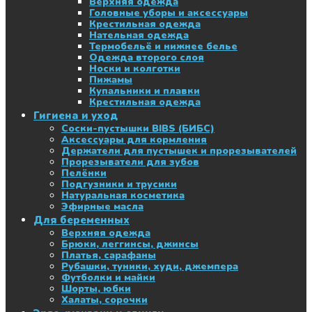
Верхняя одежда
Головные уборы и аксессуары
Крестильная одежда
Нательная одежда
Термобельё и нижнее белье
Одежда второго слоя
Носки и колготки
Пижамы
Купальники и плавки
Крестильная одежда
Гигиена и уход
Соски-пустышки BIBS (БИБС)
Аксессуары для кормления
Держатели для пустышек и прорезывателей
Прорезыватели для зубов
Пелёнки
Подгузники и трусики
Натуральная косметика
Эфирные масла
Для беременных
Верхняя одежда
Брюки, леггинсы, джинсы
Платья, сарафаны
Рубашки, туники, худи, джемпера
Футболки и майки
Шорты, юбки
Халаты, сорочки