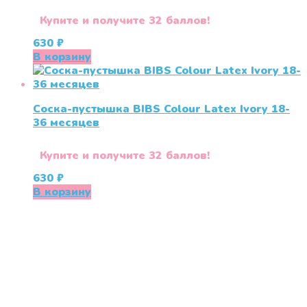
Купите и получите 32 баллов!
630
₽
В корзину
Соска-пустышка BIBS Colour Latex Ivory 18-
36 меcяцев
Купите и получите 32 баллов!
630
₽
В корзину
«СлингЛайф: Ушки Макушки» предлагает широкий
выбор качественных детских товаров от лучших
мировых производителей по низким ценам. Мы знаем,
что мамочкам некогда бегать по магазинам и торговым
центрам в поисках качественной одежды, игрушек и