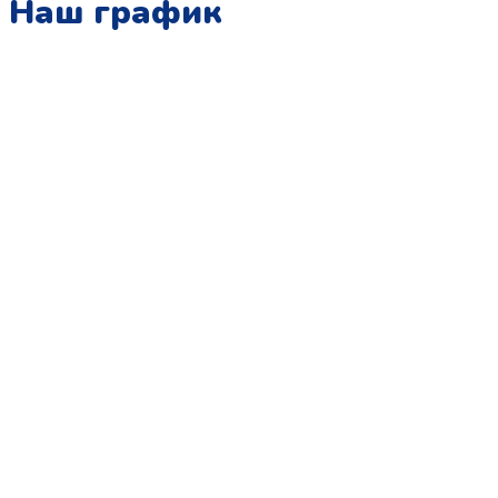
Наш график
Понедельник:
с 10:00 до 15:00
Вторник:
с 13:00 до 19:00
Среда:
с 10:00 до 15:00
Четверг:
с 13:00 до 19:00
Пятница:
с 10:00 до 15:00
Суббота:
с 12:00 до 18:00
Воскресенье:
в офисе выходной