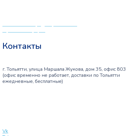
различных детских принадлежностей. Поэтому мы
создали удобный интернет-магазин товаров для детей
и будущих мам.
Политика конфиденциальности
Публичная оферта
Контакты
г. Тольятти, улица Маршала Жукова, дом 35, офис 803
(офис временно не работает, доставки по Тольятти
ежедневные, бесплатные)
+7 (909) 365-40-53
info@slinglife.ru
Vk