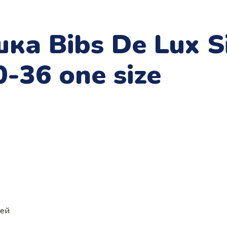
а Bibs De Lux Si
0-36 one size
ией