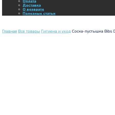
Оплата
Доставка
О возврате
Полезные статьи
Главная
Все товары
Гигиена и уход
Соска-пустышка Bibs De