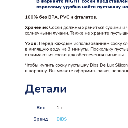
В варианте NIGHT соски представлен
взрослому удобно найти пустышку но
100% без BPA, PVC и фталатов.
Хранение:
Соски должны храниться сухими и ч
солнечными лучами. Также не храните пустыш
Уход:
Перед каждым использованием соску сле
в кипящую воду на 3 минуты. Поскольку пустыш
отжимают из соски для обеспечения гигиены.
Чтобы купить соску пустышку Bibs De Lux Silic
в корзину. Вы можете оформить заказ, позвони
Детали
Вес
1 г
Бренд
BIBS