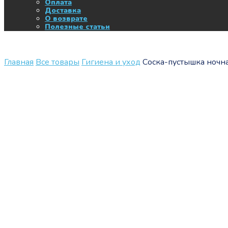
Оплата
Доставка
О возврате
Полезные статьи
Главная
Все товары
Гигиена и уход
Соска-пустышка ночная