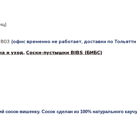
иц)
с 803
(офис временно не работает, доставки по Тольятт
на и уход
,
Соски-пустышки BIBS (БИБС)
 сосок-вишенку. Сосок сделан из 100% натурального каучука