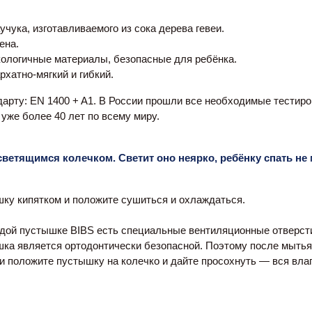
учука, изготавливаемого из сока дерева гевеи.
ена. 
кологичные материалы, безопасные для ребёнка.
атно-мягкий и гибкий.  
арту: EN 1400 + A1. В России прошли все необходимые тестиро
уже более 40 лет по всему миру.
ветящимся колечком. Светит оно неярко, ребёнку спать не 
ку кипятком и положите сушиться и охлаждаться.
аждой пустышке BIBS есть специальные вентиляционные отверсти
ка является ортодонтически безопасной. Поэтому после мытья,
и положите пустышку на колечко и дайте просохнуть — вся влаг