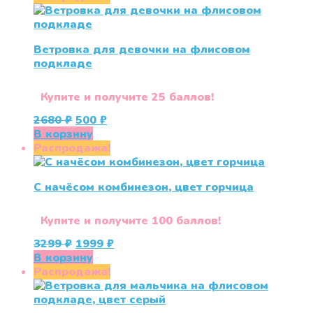
1950 ₽.
Ветровка для девочки на флисовом
подкладе
Купите и получите 25 баллов!
Первоначальная
Текущая
2680
₽
500
₽
цена
цена:
В корзину
составляла
500 ₽.
Распродажа!
2680 ₽.
С начёсом комбинезон, цвет горчица
Купите и получите 100 баллов!
Первоначальная
Текущая
3299
₽
1999
₽
цена
цена:
В корзину
составляла
1999 ₽.
Распродажа!
3299 ₽.