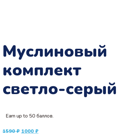
Муслиновый
комплект
светло-серый
Earn up to 50 баллов.
Первоначальная
Текущая
1590
₽
1000
₽
цена
цена: