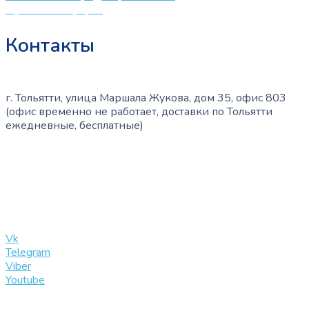
Публичная оферта
Контакты
г. Тольятти, улица Маршала Жукова, дом 35, офис 803
(офис временно не работает, доставки по Тольятти
ежедневные, бесплатные)
+7 (909) 365-40-53
info@slinglife.ru
Vk
Telegram
Viber
Youtube