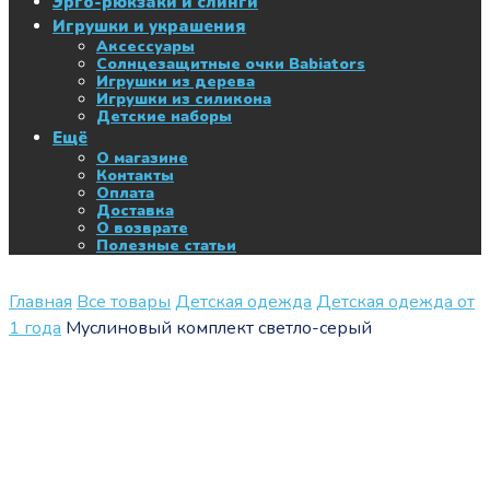
Эрго-рюкзаки и слинги
Игрушки и украшения
Аксессуары
Солнцезащитные очки Babiators
Игрушки из дерева
Игрушки из силикона
Детские наборы
Ещё
О магазине
Контакты
Оплата
Доставка
О возврате
Полезные статьи
Главная
Все товары
Детская одежда
Детская одежда от
1 года
Муслиновый комплект светло-серый