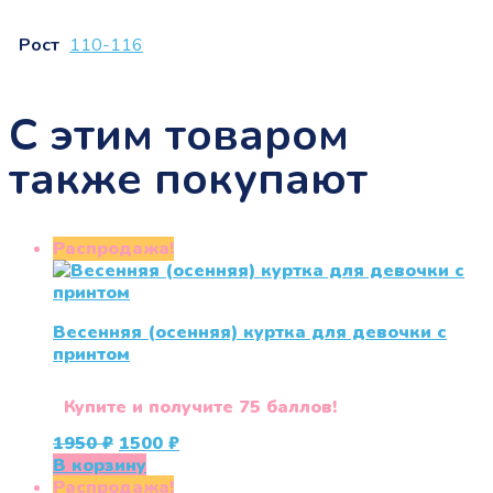
Рост
110-116
С этим товаром
также покупают
Распродажа!
Весенняя (осенняя) куртка для девочки с
принтом
Купите и получите 75 баллов!
Первоначальная
Текущая
1950
₽
1500
₽
цена
цена:
В корзину
составляла
1500 ₽.
Распродажа!