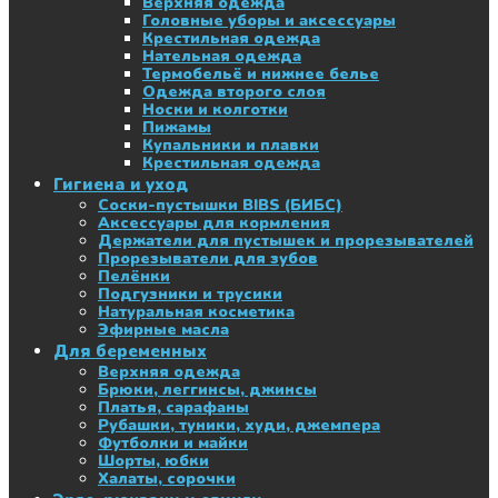
Верхняя одежда
Головные уборы и аксессуары
Крестильная одежда
Нательная одежда
Термобельё и нижнее белье
Одежда второго слоя
Носки и колготки
Пижамы
Купальники и плавки
Крестильная одежда
Гигиена и уход
Соски-пустышки BIBS (БИБС)
Аксессуары для кормления
Держатели для пустышек и прорезывателей
Прорезыватели для зубов
Пелёнки
Подгузники и трусики
Натуральная косметика
Эфирные масла
Для беременных
Верхняя одежда
Брюки, леггинсы, джинсы
Платья, сарафаны
Рубашки, туники, худи, джемпера
Футболки и майки
Шорты, юбки
Халаты, сорочки