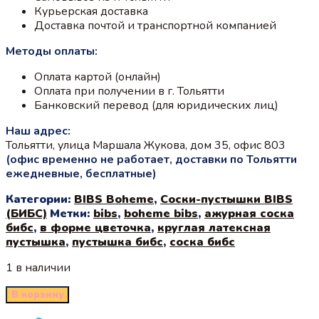
Курьерская доставка
Доставка почтой и транспортной компанией
Методы оплаты:
Оплата картой (онлайн)
Оплата при получении в г. Тольятти
Банковский перевод (для юридических лиц)
Наш адрес:
Тольятти, улица Маршала Жукова, дом 35, офис 803
(офис временно не работает, доставки по Тольятти
ежедневные, бесплатные)
Категории:
BIBS Boheme
,
Соски-пустышки BIBS
(БИБС)
Метки:
bibs
,
boheme bibs
,
ажурная соска
бибс
,
в форме цветочка
,
круглая латексная
пустышка
,
пустышка бибс
,
соска бибс
1 в наличии
В корзину