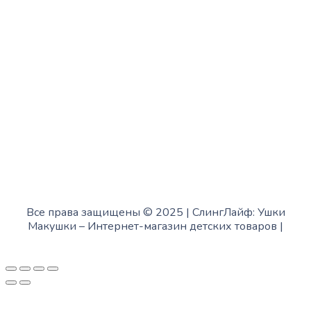
Пятница:
с 10:00 до 15:00
Суббота:
с 12:00 до 18:00
Воскресенье:
в офисе выходной
Все права защищены © 2025 | СлингЛайф: Ушки
Макушки –
Интернет-магазин детских товаров
|
Fofanov.su