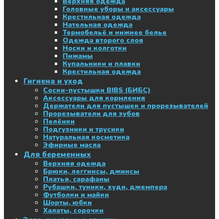
Верхняя одежда
Головные уборы и аксессуары
Крестильная одежда
Нательная одежда
Термобельё и нижнее белье
Одежда второго слоя
Носки и колготки
Пижамы
Купальники и плавки
Крестильная одежда
Гигиена и уход
Соски-пустышки BIBS (БИБС)
Аксессуары для кормления
Держатели для пустышек и прорезывателей
Прорезыватели для зубов
Пелёнки
Подгузники и трусики
Натуральная косметика
Эфирные масла
Для беременных
Верхняя одежда
Брюки, леггинсы, джинсы
Платья, сарафаны
Рубашки, туники, худи, джемпера
Футболки и майки
Шорты, юбки
Халаты, сорочки