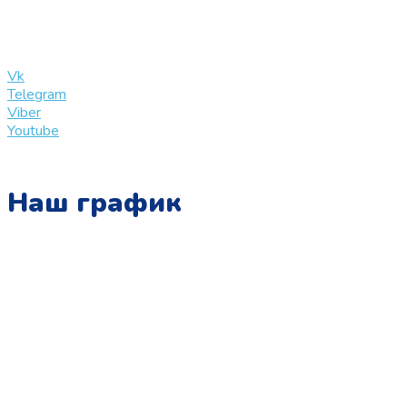
info@slinglife.ru
Vk
Telegram
Viber
Youtube
Наш график
Понедельник:
с 10:00 до 15:00
Вторник:
с 13:00 до 19:00
Среда:
с 10:00 до 15:00
Четверг:
с 13:00 до 19:00