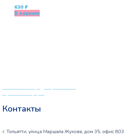
630
₽
В корзину
«СлингЛайф: Ушки Макушки» предлагает широкий
выбор качественных детских товаров от лучших
мировых производителей по низким ценам. Мы знаем,
что мамочкам некогда бегать по магазинам и торговым
центрам в поисках качественной одежды, игрушек и
различных детских принадлежностей. Поэтому мы
создали удобный интернет-магазин товаров для детей
и будущих мам.
Политика конфиденциальности
Публичная оферта
Контакты
г. Тольятти, улица Маршала Жукова, дом 35, офис 803