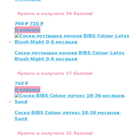
Купите и получите 36 баллов!
Первоначальная
Текущая
750
₽
715
₽
цена
цена:
В корзину
составляла
715 ₽.
750 ₽.
Соска-пустышка ночная BIBS Colour Latex
Blush Night 0-6 меcяцев
Купите и получите 37 баллов!
740
₽
В корзину
Соска BIBS Colour латекс 18-36 месяцев,
Sand
Купите и получите 32 баллов!