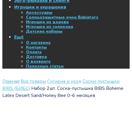
Эрго-рюкзаки и слинги
Игрушки и украшения
Аксессуары
Солнцезащитные очки Babiators
Игрушки из дерева
Игрушки из силикона
Детские наборы
Ещё
О магазине
Контакты
Оплата
Доставка
О возврате
Полезные статьи
Главная
Все товары
Гигиена и уход
Соски-пустышки
BIBS (БИБС)
Набор 2шт. Соска-пустышка BIBS Boheme
Latex Desert Sand/Honey Bee 0-6 месяцев