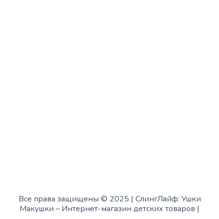
с 13:00 до 19:00
Среда:
с 10:00 до 15:00
Четверг:
с 13:00 до 19:00
Пятница:
с 10:00 до 15:00
Суббота:
с 12:00 до 18:00
Воскресенье:
в офисе выходной
Все права защищены © 2025 | СлингЛайф: Ушки
Макушки –
Интернет-магазин детских товаров
|
Fofanov.su