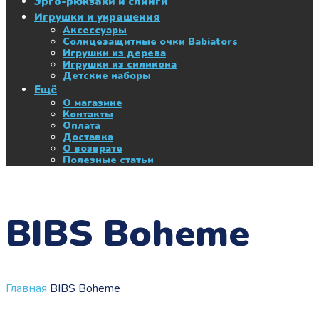
Эрго-рюкзаки и слинги
Игрушки и украшения
Аксессуары
Солнцезащитные очки Babiators
Игрушки из дерева
Игрушки из силикона
Детские наборы
Ещё
О магазине
Контакты
Оплата
Доставка
О возврате
Полезные статьи
BIBS Boheme
Главная
BIBS Boheme