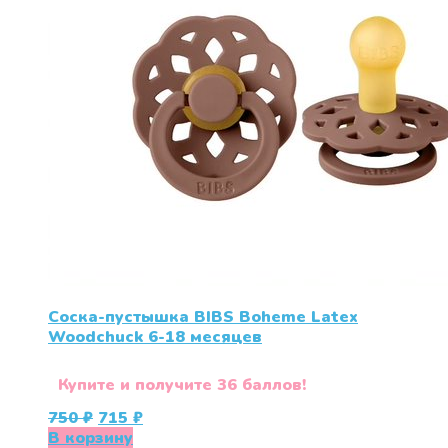
Соска-пустышка BIBS Boheme Latex
Woodchuck 6-18 месяцев
Купите и получите 36 баллов!
Первоначальная
Текущая
750
₽
715
₽
цена
цена:
В корзину