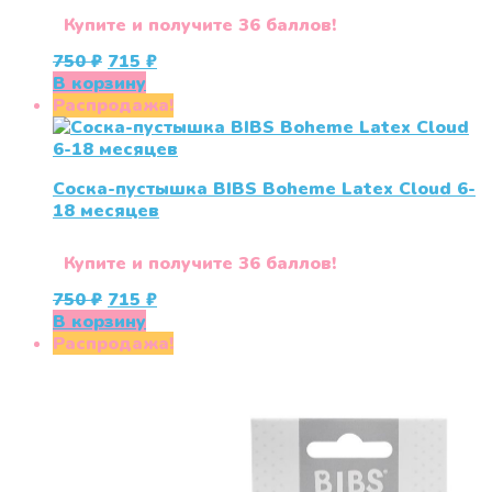
Купите и получите 36 баллов!
Первоначальная
Текущая
750
₽
715
₽
цена
цена:
В корзину
составляла
715 ₽.
Распродажа!
750 ₽.
Соска-пустышка BIBS Boheme Latex Cloud 6-
18 месяцев
Купите и получите 36 баллов!
Первоначальная
Текущая
750
₽
715
₽
цена
цена:
В корзину
составляла
715 ₽.
Распродажа!
750 ₽.