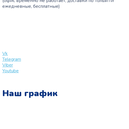
(офис временно не работает, доставки по Тольятти
ежедневные, бесплатные)
+7 (909) 365-40-53
info@slinglife.ru
Vk
Telegram
Viber
Youtube
Наш график
Понедельник:
с 10:00 до 15:00
Вторник: