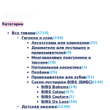
Фильтр
Сброс
Категории
Все товары
(1710)
Гигиена и уход
(256)
Аксессуары для кормления
(25)
Держатели для пустышек и
прорезывателей
(9)
Многоразовые подгузники и
трусики
(28)
Натуральная косметика
(3)
Пелёнки
(25)
Прорезыватели для зубов
(51)
Соски-пустышки BIBS (БИБС)
(144)
BIBS Boheme
(29)
BIBS Colour
(57)
BIBS Couture
(2)
BIBS De Luxe
(56)
Детская одежда
(1248)