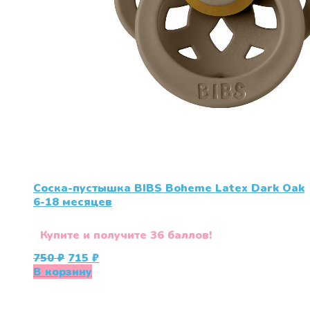
Соска-пустышка BIBS Boheme Latex Dark Oak
6-18 месяцев
Купите и получите 36 баллов!
Первоначальная
Текущая
750
₽
715
₽
цена
цена:
В корзину
составляла
715 ₽.
750 ₽.