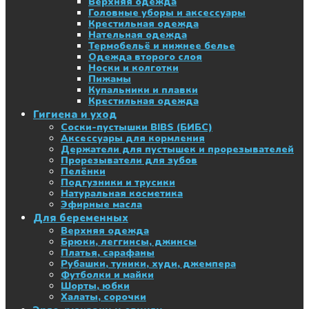
Верхняя одежда
Головные уборы и аксессуары
Крестильная одежда
Нательная одежда
Термобельё и нижнее белье
Одежда второго слоя
Носки и колготки
Пижамы
Купальники и плавки
Крестильная одежда
Гигиена и уход
Соски-пустышки BIBS (БИБС)
Аксессуары для кормления
Держатели для пустышек и прорезывателей
Прорезыватели для зубов
Пелёнки
Подгузники и трусики
Натуральная косметика
Эфирные масла
Для беременных
Верхняя одежда
Брюки, леггинсы, джинсы
Платья, сарафаны
Рубашки, туники, худи, джемпера
Футболки и майки
Шорты, юбки
Халаты, сорочки