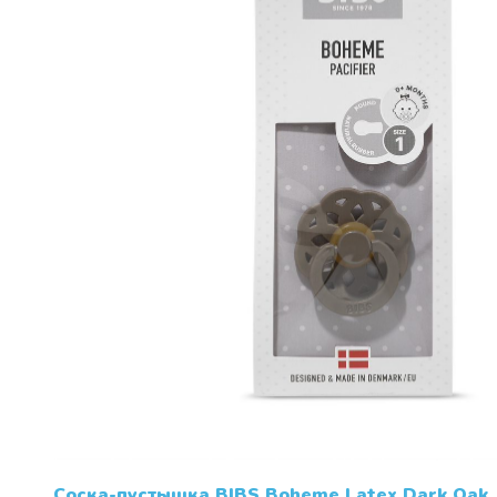
Соска-пустышка BIBS Boheme Latex Dark Oak