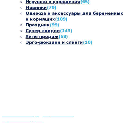
Игрушки и украшения
(65)
Новинки
(79)
Одежда и аксессуары для беременных
и кормящих
(109)
Праздник
(99)
Супер-скидки
(143)
Хиты продаж
(68)
Эрго-рюкзаки и слинги
(10)
«СлингЛайф: Ушки Макушки» предлагает широкий
выбор качественных детских товаров от лучших
мировых производителей по низким ценам. Мы знаем,
что мамочкам некогда бегать по магазинам и торговым
центрам в поисках качественной одежды, игрушек и
различных детских принадлежностей. Поэтому мы
создали удобный интернет-магазин товаров для детей
и будущих мам.
Политика конфиденциальности
Публичная оферта