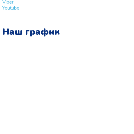
Viber
Youtube
Наш график
Понедельник:
с 10:00 до 15:00
Вторник:
с 13:00 до 19:00
Среда:
с 10:00 до 15:00
Четверг:
с 13:00 до 19:00
Пятница:
с 10:00 до 15:00
Суббота:
с 12:00 до 18:00
Воскресенье:
в офисе выходной