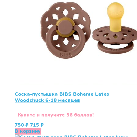
Соска-пустышка BIBS Boheme Latex
Woodchuck 6-18 месяцев
Купите и получите 36 баллов!
Первоначальная
Текущая
750
₽
715
₽
цена
цена:
В корзину