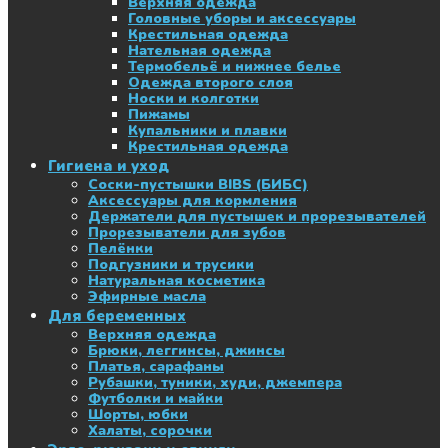
Верхняя одежда
Головные уборы и аксессуары
Крестильная одежда
Нательная одежда
Термобельё и нижнее белье
Одежда второго слоя
Носки и колготки
Пижамы
Купальники и плавки
Крестильная одежда
Гигиена и уход
Соски-пустышки BIBS (БИБС)
Аксессуары для кормления
Держатели для пустышек и прорезывателей
Прорезыватели для зубов
Пелёнки
Подгузники и трусики
Натуральная косметика
Эфирные масла
Для беременных
Верхняя одежда
Брюки, леггинсы, джинсы
Платья, сарафаны
Рубашки, туники, худи, джемпера
Футболки и майки
Шорты, юбки
Халаты, сорочки