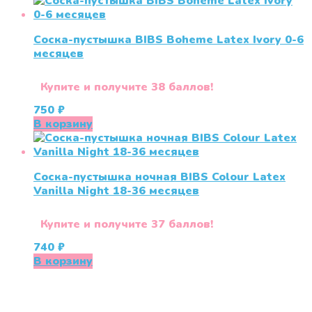
составляла
715 ₽.
750 ₽.
Соска-пустышка BIBS Boheme Latex Ivory 0-6
месяцев
Купите и получите 38 баллов!
750
₽
В корзину
Соска-пустышка ночная BIBS Colour Latex
Vanilla Night 18-36 меcяцев
Купите и получите 37 баллов!
740
₽
В корзину
«СлингЛайф: Ушки Макушки» предлагает широкий