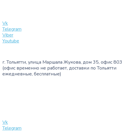
info@slinglife.ru
Vk
Telegram
Viber
Youtube
г. Тольятти, улица Маршала Жукова, дом 35, офис 803
(офис временно не работает, доставки по Тольятти
ежедневные, бесплатные)
+7 (909) 365-40-53
info@slinglife.ru
Vk
Telegram