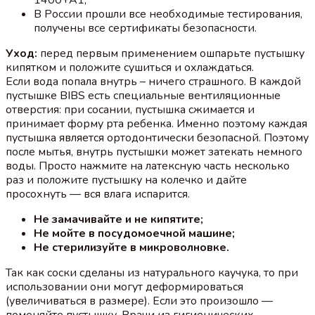
В России прошли все необходимые тестирования,
получены все сертификаты безопасности.
Уход:
перед первым применением ошпарьте пустышку
кипятком и положите сушиться и охлаждаться.
Если вода попала внутрь – ничего страшного. В каждой
пустышке BIBS есть специальные вентиляционные
отверстия: при сосании, пустышка сжимается и
принимает форму рта ребенка. Именно поэтому каждая
пустышка является ортодонтически безопасной. Поэтому
после мытья, внутрь пустышки может затекать немного
воды. Просто нажмите на латексную часть несколько
раз и положите пустышку на колечко и дайте
просохнуть — вся влага испарится.
Не замачивайте и не кипятите;
Не мойте в посудомоечной машине;
Не стерилизуйте в микроволновке.
Так как соски сделаны из натурального каучука, то при
использовании они могут деформироваться
(увеличиваться в размере). Если это произошло —
поменяйте пустышку. Врачи из гигиенических