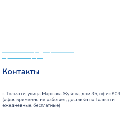
выбор качественных детских товаров от лучших
мировых производителей по низким ценам. Мы знаем,
что мамочкам некогда бегать по магазинам и торговым
центрам в поисках качественной одежды, игрушек и
различных детских принадлежностей. Поэтому мы
создали удобный интернет-магазин товаров для детей
и будущих мам.
Политика конфиденциальности
Публичная оферта
Контакты
г. Тольятти, улица Маршала Жукова, дом 35, офис 803
(офис временно не работает, доставки по Тольятти
ежедневные, бесплатные)
+7 (909) 365-40-53