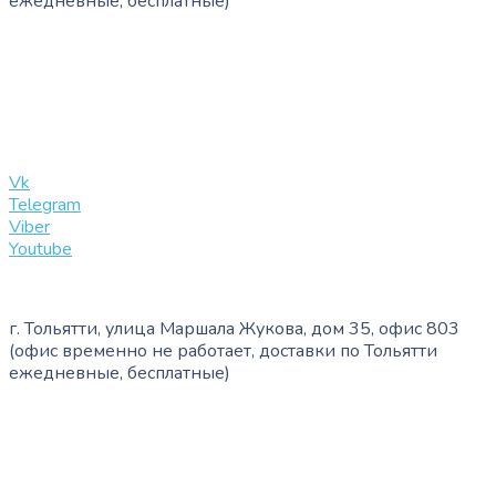
ежедневные, бесплатные)
+7 (909) 365-40-53
info@slinglife.ru
Vk
Telegram
Viber
Youtube
г. Тольятти, улица Маршала Жукова, дом 35, офис 803
(офис временно не работает, доставки по Тольятти
ежедневные, бесплатные)
+7 (909) 365-40-53