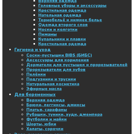
Верхняя одежда
Головные уборы и аксессуары
Крестильная одежда
Нательная одежда
Термобельё и нижнее белье
Одежда второго слоя
Носки и колготки
Пижамы
Купальники и плавки
Крестильная одежда
Гигиена и уход
Соски-пустышки BIBS (БИБС)
Аксессуары для кормления
Держатели для пустышек и прорезывателей
Прорезыватели для зубов
Пелёнки
Подгузники и трусики
Натуральная косметика
Эфирные масла
Для беременных
Верхняя одежда
Брюки, леггинсы, джинсы
Платья, сарафаны
Рубашки, туники, худи, джемпера
Футболки и майки
Шорты, юбки
Халаты, сорочки