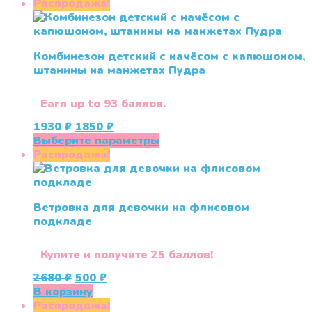
Распродажа!
Комбинезон детский с начёсом с капюшоном,
штанины на манжетах Пудра
Earn up to 93 баллов.
Первоначальная
Текущая
1930
₽
1850
₽
цена
цена:
Этот
Выберите параметры
составляла
1850 ₽.
товар
Распродажа!
1930 ₽.
имеет
несколько
вариаций.
Ветровка для девочки на флисовом
Опции
подкладе
можно
выбрать
на
Купите и получите 25 баллов!
странице
Первоначальная
Текущая
2680
₽
500
₽
товара.
цена
цена:
В корзину
составляла
500 ₽.
Распродажа!