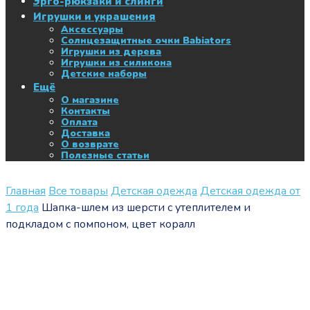
Эрго-рюкзаки и слинги
Игрушки и украшения
Аксессуары
Солнцезащитные очки Babiators
Игрушки из дерева
Игрушки из силикона
Детские наборы
Ещё
О магазине
Контакты
Оплата
Доставка
О возврате
Полезные статьи
Главная
Все товары
Детская одежда
Детская одежда от
1 года
Шапка-шлем из шерсти с утеплителем и
подкладом с помпоном, цвет коралл