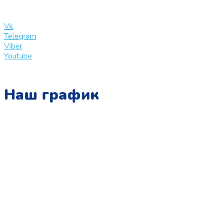
info@slinglife.ru
Vk
Telegram
Viber
Youtube
Наш график
Понедельник:
с 10:00 до 15:00
Вторник:
с 13:00 до 19:00
Среда:
с 10:00 до 15:00
Четверг:
с 13:00 до 19:00
Пятница: