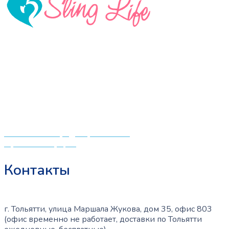
«СлингЛайф: Ушки Макушки» предлагает широкий
выбор качественных детских товаров от лучших
мировых производителей по низким ценам. Мы знаем,
что мамочкам некогда бегать по магазинам и торговым
центрам в поисках качественной одежды, игрушек и
различных детских принадлежностей. Поэтому мы
создали удобный интернет-магазин товаров для детей
и будущих мам.
Политика конфиденциальности
Публичная оферта
Контакты
г. Тольятти, улица Маршала Жукова, дом 35, офис 803
(офис временно не работает, доставки по Тольятти