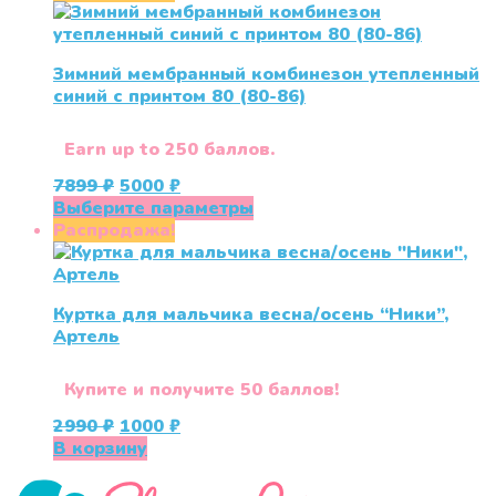
2680 ₽.
Зимний мембранный комбинезон утепленный
синий с принтом 80 (80-86)
Earn up to 250 баллов.
Первоначальная
Текущая
7899
₽
5000
₽
цена
цена:
Этот
Выберите параметры
составляла
5000 ₽.
товар
Распродажа!
7899 ₽.
имеет
несколько
вариаций.
Куртка для мальчика весна/осень “Ники”,
Опции
Артель
можно
выбрать
на
Купите и получите 50 баллов!
странице
Первоначальная
Текущая
2990
₽
1000
₽
товара.
цена
цена:
В корзину
составляла
1000 ₽.
2990 ₽.