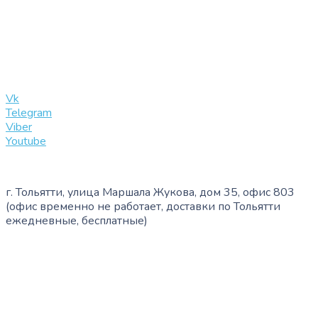
+7 (909) 365-40-53
info@slinglife.ru
Vk
Telegram
Viber
Youtube
г. Тольятти, улица Маршала Жукова, дом 35, офис 803
(офис временно не работает, доставки по Тольятти
ежедневные, бесплатные)
+7 (909) 365-40-53