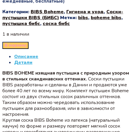
ежедневные, бесплатные)
Категории:
BIBS Boheme
,
Гигиена и уход
,
Соски-
пустышки BIBS (БИБС)
Метки:
bibs
,
boheme bibs
,
пустышка бибс
,
соска бибс
1 в наличии
В корзину
Описание
Детали
BIBS BOHEME изящная пустышка с природным узором
в стильных скандинавских оттенках.
Соски пустышки
BIBS разработаны и сделаны в Дании и продаются уже
более 40 лет по всему миру. Комплект пустышек Boheme
состоит из двух стильных сосок различных оттенков.
Таким образом можно чередовать использование
пустышек для разнообразия, или в зависимости от
настроения.
Круглая соска BIBS Boheme из латекса (натуральный
каучук) по форме и размеру повторяет мягкий сосок
матери и способствует аналогичному расположению