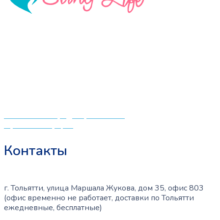
«СлингЛайф: Ушки Макушки» предлагает широкий
выбор качественных детских товаров от лучших
мировых производителей по низким ценам. Мы знаем,
что мамочкам некогда бегать по магазинам и торговым
центрам в поисках качественной одежды, игрушек и
различных детских принадлежностей. Поэтому мы
создали удобный интернет-магазин товаров для детей
и будущих мам.
Политика конфиденциальности
Публичная оферта
Контакты
г. Тольятти, улица Маршала Жукова, дом 35, офис 803
(офис временно не работает, доставки по Тольятти
ежедневные, бесплатные)