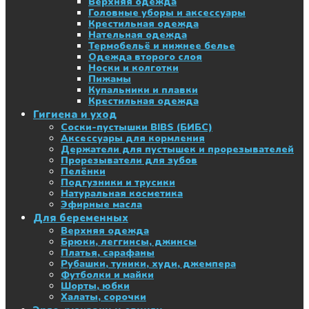
Верхняя одежда
Головные уборы и аксессуары
Крестильная одежда
Нательная одежда
Термобельё и нижнее белье
Одежда второго слоя
Носки и колготки
Пижамы
Купальники и плавки
Крестильная одежда
Гигиена и уход
Соски-пустышки BIBS (БИБС)
Аксессуары для кормления
Держатели для пустышек и прорезывателей
Прорезыватели для зубов
Пелёнки
Подгузники и трусики
Натуральная косметика
Эфирные масла
Для беременных
Верхняя одежда
Брюки, леггинсы, джинсы
Платья, сарафаны
Рубашки, туники, худи, джемпера
Футболки и майки
Шорты, юбки
Халаты, сорочки