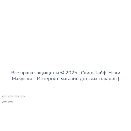
с 12:00 до 18:00
Воскресенье:
в офисе выходной
Все права защищены © 2025 | СлингЛайф: Ушки
Макушки –
Интернет-магазин детских товаров
|
Fofanov.su