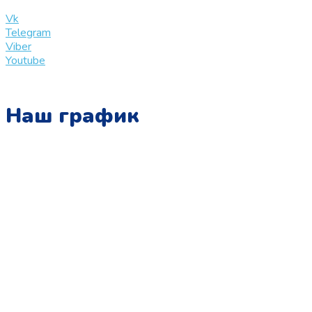
info@slinglife.ru
Vk
Telegram
Viber
Youtube
Наш график
Понедельник:
с 10:00 до 15:00
Вторник:
с 13:00 до 19:00
Среда:
с 10:00 до 15:00
Четверг:
с 13:00 до 19:00
Пятница:
с 10:00 до 15:00
Суббота: