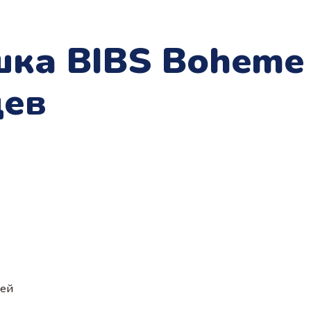
ка BIBS Boheme 
цев
ией