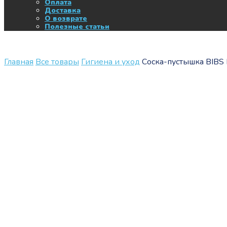
Оплата
Доставка
О возврате
Полезные статьи
Главная
Все товары
Гигиена и уход
Соска-пустышка BIBS 