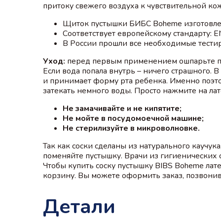
притоку свежего воздуха к чувствительной ко
Щиток пустышки БИБС Boheme изготовлен
Соответствует европейскому стандарту: 
В России прошли все необходимые тестир
Уход:
перед первым применением ошпарьте пу
Если вода попала внутрь – ничего страшного.
и принимает форму рта ребенка. Именно поэто
затекать немного воды. Просто нажмите на лат
Не замачивайте и не кипятите;
Не мойте в посудомоечной машине;
Не стерилизуйте в микроволновке.
Так как соски сделаны из натурального каучук
поменяйте пустышку. Врачи из гигиенических
Чтобы купить соску пустышку BIBS Boheme лат
корзину. Вы можете оформить заказ, позвонив 
Детали