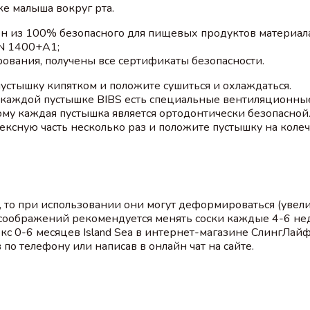
же малыша вокруг рта.
 из 100% безопасного для пищевых продуктов материала
EN 1400+A1;
ования, получены все сертификаты безопасности.
стышку кипятком и положите сушиться и охлаждаться.
 В каждой пустышке BIBS есть специальные вентиляционные
му каждая пустышка является ортодонтически безопасной.
ексную часть несколько раз и положите пустышку на колечк
а, то при использовании они могут деформироваться (увел
 соображений рекомендуется менять соски каждые 4-6 не
екс 0-6 месяцев Island Sea в интернет-магазине СлингЛай
по телефону или написав в онлайн чат на сайте.