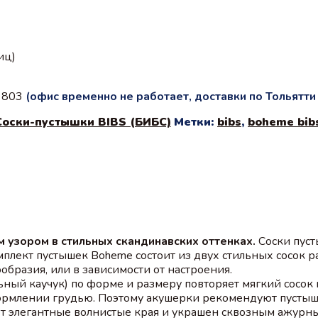
иц)
с 803
(офис временно не работает, доставки по Тольятт
Соски-пустышки BIBS (БИБС)
Метки:
bibs
,
boheme bib
узором в стильных скандинавских оттенках.
Соски пуст
омплект пустышек Boheme состоит из двух стильных сосок 
бразия, или в зависимости от настроения.
льный каучук) по форме и размеру повторяет мягкий сосок
ормлении грудью. Поэтому акушерки рекомендуют пустыш
т элегантные волнистые края и украшен сквозным ажурным