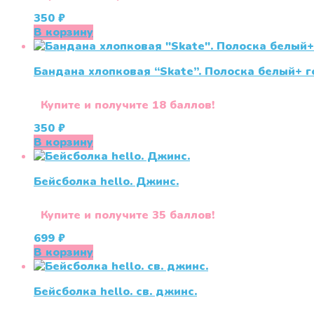
350
₽
В корзину
Бандана хлопковая “Skate”. Полоска белый+ г
Купите и получите 18 баллов!
350
₽
В корзину
Бейсболка hello. Джинс.
Купите и получите 35 баллов!
699
₽
В корзину
Бейсболка hello. св. джинс.