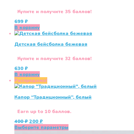
Купите и получите 35 баллов!
699
₽
В корзину
Детская бейсболка бежевая
Купите и получите 32 баллов!
630
₽
В корзину
Распродажа!
Капор “Традиционный”, белый
Earn up to 10 баллов.
Первоначальная
Текущая
400
₽
200
₽
цена
цена:
Этот
Выберите параметры
составляла
200 ₽.
товар